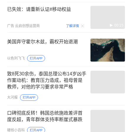
已失效：请重新认证#移动权益
00:15
广告
云启创想运营商
了解详情
美国弃守霍尔木兹，霸权开始退潮
以色列飞飞
打开APP
致8死30余伤，泰国总理公布14岁凶手
作案动机：教育压力造成，祖母曾是
教师，对他的学习要求非常严格
大河报
打开APP
口碑彻底反转！韩国总统施政差评首
度反超，青年群体支持率断崖式暴跌
硬核小百科
打开APP