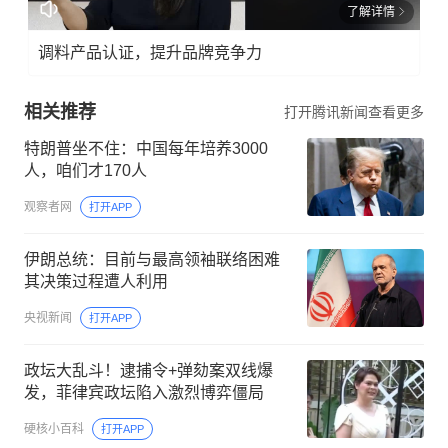
了解详情
调料产品认证，提升品牌竞争力
相关推荐
打开腾讯新闻查看更多
特朗普坐不住：中国每年培养3000
人，咱们才170人
观察者网
打开APP
伊朗总统：目前与最高领袖联络困难
其决策过程遭人利用
央视新闻
打开APP
政坛大乱斗！逮捕令+弹劾案双线爆
发，菲律宾政坛陷入激烈博弈僵局
硬核小百科
打开APP