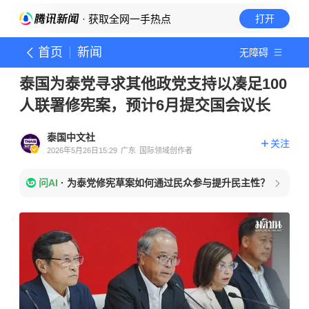
· 获取全网一手热点
打开
首页
新闻
无障碍
泰国为泰党寻求其他政党支持以凑足100
人联署修宪案，预计6月提交国会议长
泰国中文社
关注
2026年5月26日15:29
广东
国际领域创作者
问AI
·
为泰党修宪草案如何通过民众参与提升民主性？