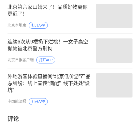
北京第六家山姆来了！品质好物离你
更近了！
北京本地宝
打开APP
连续6次从9楼扔下烂桃！一女子高空
抛物被北京警方刑拘
北京日报客户端
打开APP
外地游客体验直播间“北京低价游”产品
惹纠纷：线上宣传“满配” 线下处处“设
坑”
中国能源报
打开APP
评论