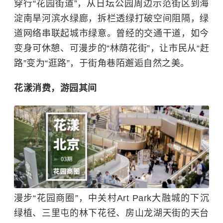
穿行“花园街道”，从日坛公园周边示范街区到海
淀南旱河滨水绿廊，拆栏透绿打破空间阻隔，绿
道网络串联起城市绿意。曾经的交通干道，如今
变身可休憩、可漫步的“林荫花街”，让市民从“赶
路”变为“逛路”，于街角巷陌邂逅自然之美。
花漾消费，游园其间
漫步“花园商圈”，中关村Art Park大融城的下沉
绿植、三里屯的林下花径、房山龙湖天街的天台