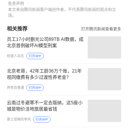
免责声明
本文来自腾讯新闻客户端创作者，不代表腾讯新闻的观点和立
场。
相关推荐
打开腾讯新闻查看更多
员工17小时删光公司89TB AI数据，成
北京首例破坏AI模型刑案
经理人杂志
打开APP
北京老哥，42年工龄36万个账，21年
视同缴费有多少过渡性养老金？
养老百事通
打开APP
云南过冬避寒不一定去版纳，这5座小
城是物价洼地旅居最省钱
慕士塔格的季风
打开APP