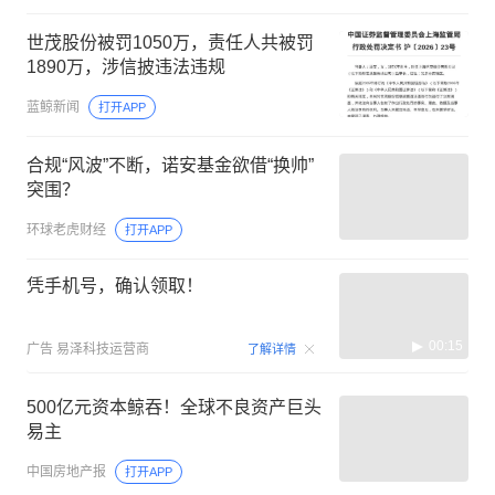
世茂股份被罚1050万，责任人共被罚
1890万，涉信披违法违规
蓝鲸新闻
打开APP
合规“风波”不断，诺安基金欲借“换帅”
突围？
环球老虎财经
打开APP
凭手机号，确认领取！
00:15
广告
易泽科技运营商
了解详情
500亿元资本鲸吞！全球不良资产巨头
易主
中国房地产报
打开APP