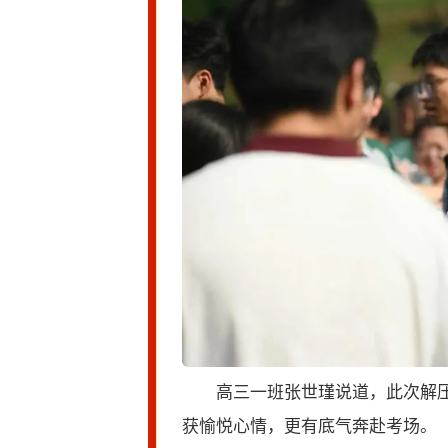
高三一班张世瑾说道，此次解
获愉悦心情，更有底气奔赴考场。