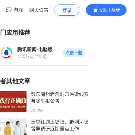
游戏
网页设置
登录
安装电脑版
内容更精彩
门应用推荐
腾讯新闻·电脑版
点击下载
全网热点早知道
者其他文章
黔东南州岩溶洞穴污染线索
有奖举报公告
2小时前
王思红到上塘镇、野洞河镇
督导调研近期重点工作