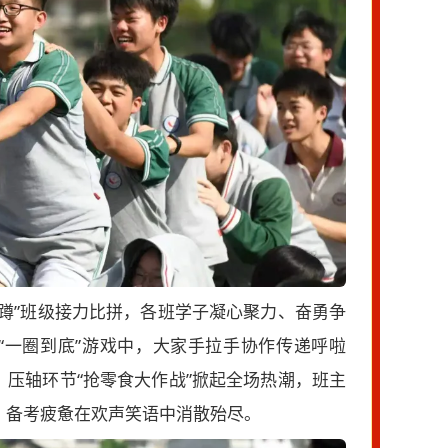
蹲”班级接力比拼，各班学子凝心聚力、奋勇争
“一圈到底”游戏中，大家手拉手协作传递呼啦
压轴环节“抢零食大作战”掀起全场热潮，班主
，备考疲惫在欢声笑语中消散殆尽。