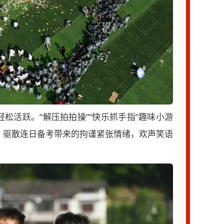
松活跃。“解压拍拍操”“快乐抓手指”趣味小游
，驱散连日备考带来的拘谨紧张情绪，欢声笑语