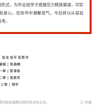
动形式，为毕业班学子搭建压力释放渠道，切实
松身心，在协作中凝聚底气，今后将以从容自
高考。
|
张龙 张平 彭贵洋
编辑 | 吴森楠
一审 | 陈孝新
二审 |
吴胜军
三审 | 杨宇
腾讯新闻或腾讯网的观点和立场。
举报