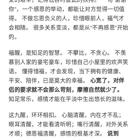
女的艰辛，记得低谷时彼此的扶持。 一句“谢谢
你”，一个感恩的举动，都能让对方觉得一切值
得。 不做忘恩负义的人，珍惜眼前人，福气才
会相随。 很多关系变淡，都是从“不再感恩”开始
的。
福醒，是知足的智慧。 不攀比，不贪心。 不羡
慕别人家的豪宅豪车，珍惜自己小屋里的欢声笑
语。 懂得惜福，才会发现，当下拥有的健康、
平安、陪伴，已是莫大的幸福。
心宽了，对伴
侣的要求就不会那么苛刻，摩擦自然就少了。
知足常乐，感情才能在平淡中生出悠长的滋味。
这九醒，环环相扣。 心脑清醒，内在才不乱；
眼耳清醒，才能看清听明；嘴行清醒，对外关系
才顺；德恩福清醒，感情的根基才深。
说到