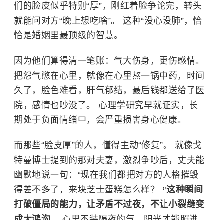
们的脸皮似乎特别“厚”，刚红着脸争论完，转头
就能问对方“晚上想吃啥”。 这种“没心没肺”，恰
恰是婚姻里最顶级的智慧。
因为他们算得清一笔账：气大伤身，更伤感情。
把怨气憋在心里，就像在心里熬一锅中药，时间
久了，脸色难看，肝气郁结，最后钱都送给了医
院，感情也吵没了。 心理学研究早就证实，长
期处于负面情绪中，会严重损害身心健康。
而那些“脸皮厚”的人，懂得主动“修复”。 就像戈
特曼博士提到的那对夫妻，激烈争吵后，丈夫能
幽默地说一句：“现在我们都把对方的人格摧毁
得差不多了，来块芝士蛋糕怎么样？
”这种瞬间
打破僵局的能力，让矛盾不过夜，不让小裂缝变
成大鸿沟。
心里不装隔夜的气，阳光才能照进