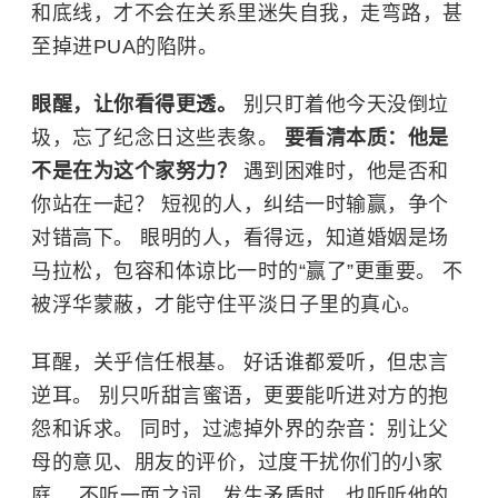
和底线，才不会在关系里迷失自我，走弯路，甚
至掉进PUA的陷阱。
眼醒，让你看得更透。
别只盯着他今天没倒垃
圾，忘了纪念日这些表象。
要看清本质：他是
不是在为这个家努力？
遇到困难时，他是否和
你站在一起？ 短视的人，纠结一时输赢，争个
对错高下。 眼明的人，看得远，知道婚姻是场
马拉松，包容和体谅比一时的“赢了”更重要。 不
被浮华蒙蔽，才能守住平淡日子里的真心。
耳醒，关乎信任根基。 好话谁都爱听，但忠言
逆耳。 别只听甜言蜜语，更要能听进对方的抱
怨和诉求。 同时，过滤掉外界的杂音：别让父
母的意见、朋友的评价，过度干扰你们的小家
庭。 不听一面之词，发生矛盾时，也听听他的