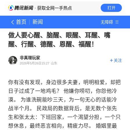
· 获取全网一手热点
打开
首页
新闻
无障碍
做人要心醒、脑醒、眼醒、耳醒、嘴
醒、行醒、德醒、恩醒、福醒！
非真理玩家
关注
2026年5月26日15:27
山东
你有没有发现，身边很多夫妻，明明相爱，却把
日子过成了一地鸡毛？ 他嫌你唠叨，你怨他冷
漠。 为谁洗碗能吵三天，为一句无心的话能冷
战半个月。 民政局的数据背后，是无数个张先
生和张太太：下班回家，一个渴望分担，一个只
想休息，最终恶言相向，精疲力尽。 婚姻里最