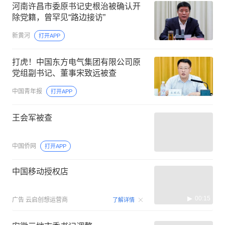
河南许昌市委原书记史根治被确认开
除党籍，曾罕见“路边接访”
新黄河
打开APP
打虎！中国东方电气集团有限公司原
党组副书记、董事宋致远被查
中国青年报
打开APP
王会军被查
中国侨网
打开APP
中国移动授权店
00:15
广告
云启创想运营商
了解详情