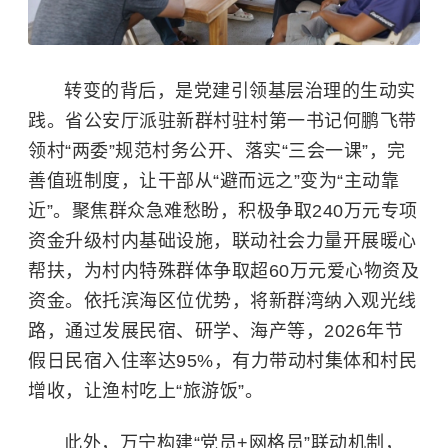
转变的背后，是党建引领基层治理的生动实
践。省公安厅派驻新群村驻村第一书记何鹏飞带
领村“两委”规范村务公开、落实“三会一课”，完
善值班制度，让干部从“避而远之”变为“主动靠
近”。聚焦群众急难愁盼，积极争取240万元专项
资金升级村内基础设施，联动社会力量开展暖心
帮扶，为村内特殊群体争取超60万元爱心物资及
资金。依托滨海区位优势，将新群湾纳入观光线
路，通过发展民宿、研学、海产等，2026年节
假日民宿入住率达95%，有力带动村集体和村民
增收，让渔村吃上“旅游饭”。
此外，万宁构建“党员+网格员”联动机制，