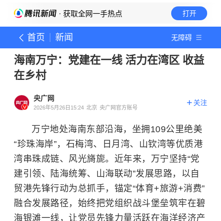
· 获取全网一手热点
打开
首页
新闻
无障碍
海南万宁：党建在一线 活力在湾区 收益
在乡村
央广网
关注
2026年5月26日15:24
北京
央广网官方账号
万宁地处海南东部沿海，坐拥109公里绝美
“珍珠海岸”，石梅湾、日月湾、山钦湾等优质港
湾串珠成链、风光旖旎。近年来，万宁坚持“党
建引领、陆海统筹、山海联动”发展思路，以自
贸港先锋行动为总抓手，锚定“体育+旅游+消费”
融合发展路径，始终把党组织战斗堡垒筑牢在碧
海银滩一线，让党员先锋力量活跃在海洋经济产