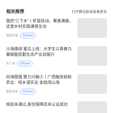
相关推荐
打开腾讯新闻查看更多
我的“三下乡”丨虾苗跃动、果香满屋，
这堂乡村实践课很生动
湖南日报
打开APP
沙海焕绿 蜜瓜上线：大学生以青春力
量赋能民勤生态产业双振兴
央广网
打开APP
向海图强 聚力兴融②丨广西融安蚂蚁
农业：桔乡谋实业 金桔闯山海
融安发布
打开APP
核验未通过,身份保障还未认证成功