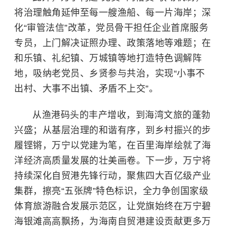
将治理触角延伸至每一艘渔船、每一片海岸；深
化“审管法信”改革，党员骨干担任企业首席服务
专员，上门解决证照办理、政策落地等难题；在
和乐镇、礼纪镇、万城镇等地打造特色调解阵
地，吸纳老党员、乡贤参与共治，实现“小事不
出村、大事不出镇、矛盾不上交”。
从渔港码头的丰产增收，到海湾文旅的蓬勃
兴盛；从基层治理的和谐有序，到乡村振兴的步
履铿锵，万宁以党建为笔，在百里海岸绘就了海
洋经济高质量发展的壮美画卷。下一步，万宁将
持续深化自贸港先锋行动，聚焦四大百亿级产业
集群，擦亮“五张牌”特色标识，全力争创国家级
体育旅游融合发展示范区，让党旗始终在万宁碧
海银滩高高飘扬，为海南自贸港建设贡献更多万