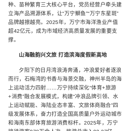
种、苗种繁育三大核心平台，党员经营户牵头建
立海产品溯源体系，让“万宁鰤鱼”“万宁
东星斑
”
品牌越擦越亮。2025年，万宁市海洋渔业产值
超42亿元，成为市域经济高质量发展的重要支
撑。
山海融韵兴文旅 打造滨海度假新高地
夕阳下的日月湾浪涛奔涌，冲浪爱好者逐浪
而行，石梅湾的书香与海景交融，神州半岛的海
上运动活力四射……万宁持续深化“体育+旅游
+消费”融合发展模式，构建“冲浪品牌引领、水
上运动赋能、海陆业态丰富、文旅体商融合”四
级发展体系，奋力打造全国高质量户外运动城市
和海南东部体育旅游消费标杆。2025年，万宁