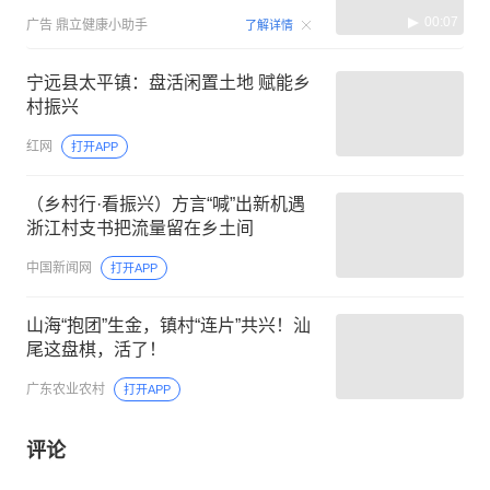
00:07
广告
鼎立健康小助手
了解详情
宁远县太平镇：盘活闲置土地 赋能乡
村振兴
红网
打开APP
（乡村行·看振兴）方言“喊”出新机遇
浙江村支书把流量留在乡土间
中国新闻网
打开APP
山海“抱团”生金，镇村“连片”共兴！汕
尾这盘棋，活了！
广东农业农村
打开APP
评论