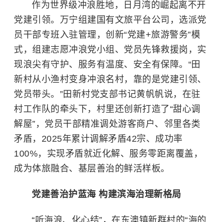
作为世界级冲浪胜地，日月湾的崛起离不开
党建引领。万宁组建国有文旅平台公司，选派党
员干部专班入驻管理，创新“党建+旅游警务”模
式，组建志愿冲浪党小组、党员先锋救援岗，实
现浪尖有守护、服务有温度、安全有保障。“田
新村从小渔村变身冲浪名村，靠的是党建引领、
党员带头。”田新村党支部书记黄帆帆说，在驻
村工作队的牵头下，村里还创新打造了“甜心调
解屋”，党员干部精准调处游客商户、邻里各类
矛盾，2025年累计调解矛盾42宗、成功率
100%，实现矛盾就近化解、服务零距离覆盖，
成为体旅融合、基层善治的鲜活样板。
党建善治护蓝海 构建滨海治理新格局
“听海浪、化心结”，在东澳镇新群村的“海的