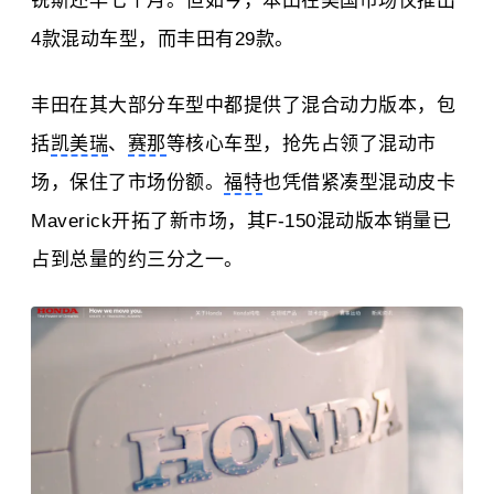
锐斯还早七个月。但如今，本田在美国市场仅推出
4款混动车型，而丰田有29款。
丰田在其大部分车型中都提供了混合动力版本，包
括
凯美瑞
、
赛那
等核心车型，抢先占领了混动市
场，保住了市场份额。
福特
也凭借紧凑型混动皮卡
Maverick开拓了新市场，其F-150混动版本销量已
占到总量的约三分之一。