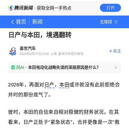
· 获取全网一手热点
打开
首页
新闻
无障碍
日产与本田，境遇翻转
盖世汽车
关注
2026年5月27日13:00
上海
盖世汽车官方账号
问AI
·
本田电动化战略失误的深层原因是什么？
2026年，再面对
日产
，
本田
或许就没有此前拒绝合
并时的那份底气了。
彼时，本田的自信来自相对稳健的财务状况。在其
看来，日产正处于“紧急状态”，合并更像是一次“救