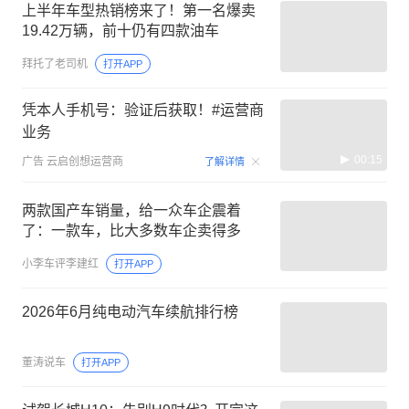
上半年车型热销榜来了！第一名爆卖
19.42万辆，前十仍有四款油车
拜托了老司机
打开APP
凭本人手机号：验证后获取！#运营商
业务
00:15
广告
云启创想运营商
了解详情
两款国产车销量，给一众车企震着
了：一款车，比大多数车企卖得多
小李车评李建红
打开APP
2026年6月纯电动汽车续航排行榜
董涛说车
打开APP