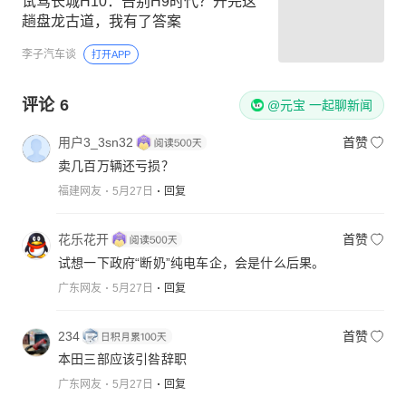
试驾长城H10：告别H9时代？开完这
趟盘龙古道，我有了答案
李子汽车谈
打开APP
评论
6
@元宝 一起聊新闻
用户3_3sn32
首赞
卖几百万辆还亏损？
福建网友
5月27日
回复
花乐花开
首赞
试想一下政府“断奶”纯电车企，会是什么后果。
广东网友
5月27日
回复
234
首赞
本田三部应该引咎辞职
广东网友
5月27日
回复