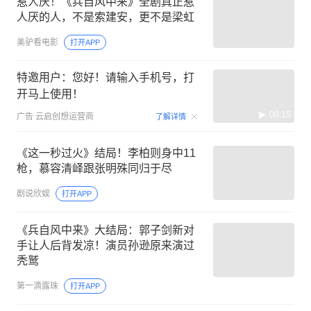
惹人厌！《兵自风中来》全剧真正惹
人厌的人，不是索建安，更不是梁虹
美驴看电影
打开APP
特邀用户：您好！请输入手机号，打
开马上使用！
00:15
广告
云启创想运营商
了解详情
《这一秒过火》结局！李柏则身中11
枪，慕容清峄跟张明殊同归于尽
剧说欣娱
打开APP
《兵自风中来》大结局：郭子剑新对
手让人后背发凉！演员孙逊原来演过
秃鹫
第一滴露珠
打开APP