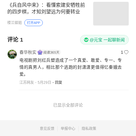
《兵自风中来》：看懂索建安牺牲前
的四步棋，才知刘望远为何要转业
楼兰娱姐
打开APP
评论
1
@元宝 一起聊新闻
春华秋实
1
电视剧把刘红兵塑造成了一个真爱、敢爱、专一、专
情的真男人，相比那个逃跑的封潇潇更值得忆秦娥去
爱。
江苏网友
5月29日
回复
已显示全部评论
意见反馈
举报中心
隐私政策