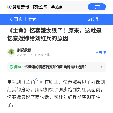
· 获取全网一手热点
打开
首页
新闻
无障碍
《主角》忆秦娥太狠了！原来，这就是
忆秦娥嫁给刘红兵的原因
剧说欣娱
关注
2026年5月29日14:20
天津
问AI
·
忆秦娥的情感转变如何影响她最终选择？
电视剧《
主角
》在剧团，忆秦娥看见了好像刘
红兵的身影，所以加快了脚步跑到刘红兵面前，
忆秦娥只说了两句话，就让刘红兵彻底绷不住
了。