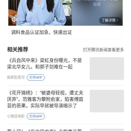
了解详情
调料食品认证加急，快速出证
相关推荐
打开腾讯新闻查看更多
《兵自风中来》梁虹身份曝光，不是
梁北华女儿，和郭子剑难在一起
娱君坠星河
打开APP
《花开锦绣》：“被婆母轻视，遭丈夫
厌弃”，范雅客为攀附俞家，陷害傅庭
芸的恶果，实际早就被导演暗示了
小悝说电影
打开APP