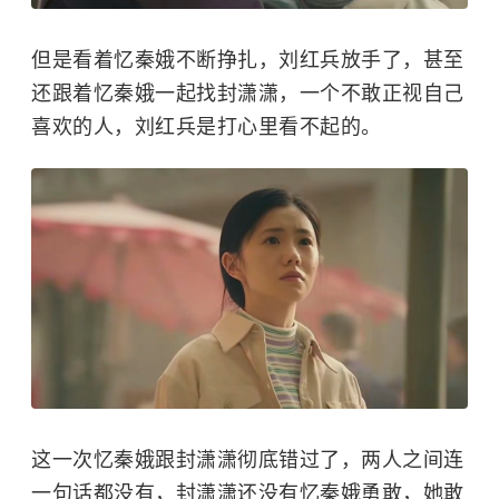
但是看着忆秦娥不断挣扎，刘红兵放手了，甚至
还跟着忆秦娥一起找封潇潇，一个不敢正视自己
喜欢的人，刘红兵是打心里看不起的。
这一次忆秦娥跟封潇潇彻底错过了，两人之间连
一句话都没有，封潇潇还没有忆秦娥勇敢，她敢