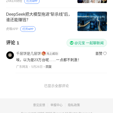
ZAKER财经
打开APP
DeepSeek把大模型拖进“斩杀线”后，
谁还能赚钱？
虎嗅APP
打开APP
评论
1
@元宝 一起聊新闻
千层饼是几层饼
首赞
唉，以为是23万台呢……一点都不刺激！
广东网友
5月26日
回复
已显示全部评论
意见反馈
举报中心
隐私政策