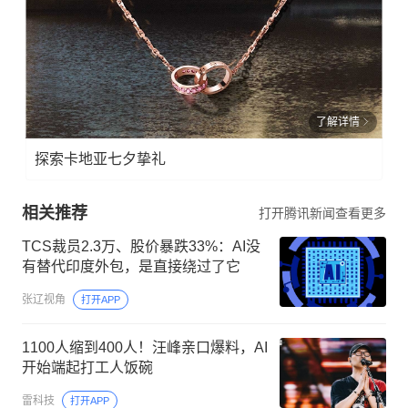
了解详情
探索卡地亚七夕挚礼
相关推荐
打开腾讯新闻查看更多
TCS裁员2.3万、股价暴跌33%：AI没
有替代印度外包，是直接绕过了它
张辽视角
打开APP
1100人缩到400人！汪峰亲口爆料，AI
开始端起打工人饭碗
雷科技
打开APP