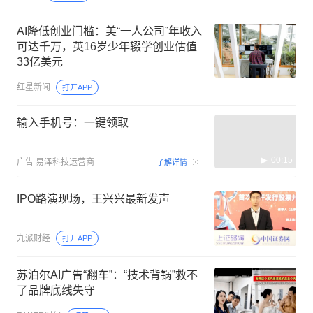
AI降低创业门槛：美“一人公司”年收入
可达千万，英16岁少年辍学创业估值
33亿美元
红星新闻
打开APP
输入手机号：一键领取
00:15
广告
易泽科技运营商
了解详情
IPO路演现场，王兴兴最新发声
九派财经
打开APP
苏泊尔AI广告“翻车”：“技术背锅”救不
了品牌底线失守