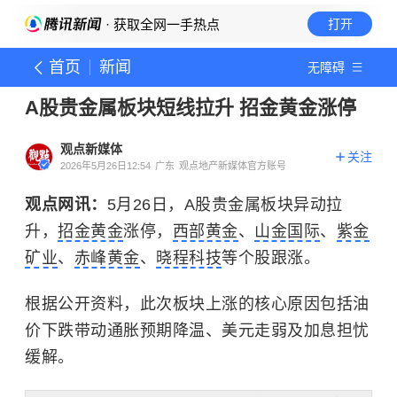
· 获取全网一手热点
打开
首页
新闻
无障碍
A股贵金属板块短线拉升 招金黄金涨停
观点新媒体
关注
2026年5月26日12:54
广东
观点地产新媒体官方账号
观点网讯：
5月26日，A股贵金属板块异动拉
升，
招金黄金
涨停，
西部黄金
、
山金国际
、
紫金
矿业
、
赤峰黄金
、
晓程科技
等个股跟涨。
根据公开资料，此次板块上涨的核心原因包括油
价下跌带动通胀预期降温、美元走弱及加息担忧
缓解。