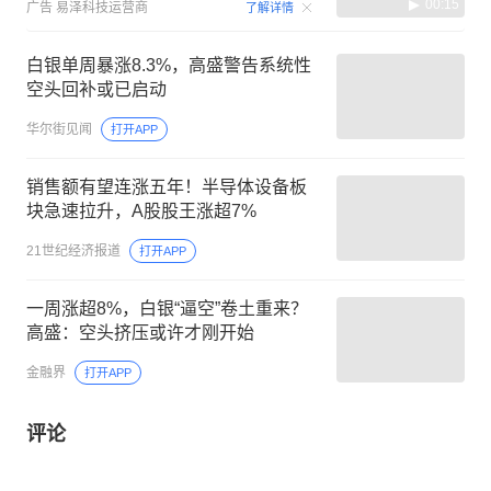
00:15
广告
易泽科技运营商
了解详情
白银单周暴涨8.3%，高盛警告系统性
空头回补或已启动
华尔街见闻
打开APP
销售额有望连涨五年！半导体设备板
块急速拉升，A股股王涨超7%
21世纪经济报道
打开APP
一周涨超8%，白银“逼空”卷土重来？
高盛：空头挤压或许才刚开始
金融界
打开APP
评论