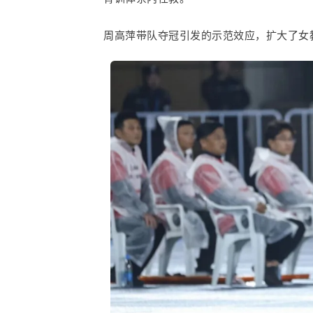
周高萍带队夺冠引发的示范效应，扩大了女