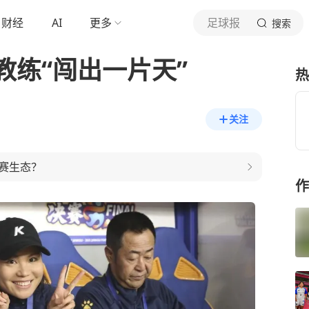
财经
AI
更多
足球报
搜索
教练“闯出一片天”
热
关注
赛生态？
作