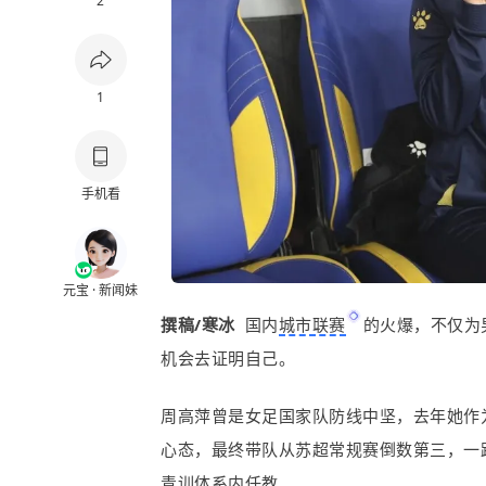
2
1
手机看
元宝 · 新闻妹
撰稿/寒冰
国内
城市联赛
的火爆，不仅为
机会去证明自己。
周高萍曾是女足国家队防线中坚，去年她作
心态，最终带队从苏超常规赛倒数第三，一
青训体系内任教。