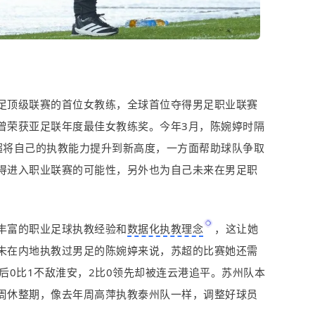
足顶级联赛的首位女教练，全球首位夺得男足职业联赛
曾荣获亚足联年度最佳女教练奖。今年3月，陈婉婷时隔
超将自己的执教能力提升到新高度，一方面帮助球队争取
得进入职业联赛的可能性，另外也为自己未来在男足职
丰富的职业足球执教经验和
数据化执教理念
，这让她
未在内地执教过男足的陈婉婷来说，苏超的比赛她还需
后0比1不敌淮安，2比0领先却被连云港追平。苏州队本
周休整期，像去年周高萍执教泰州队一样，调整好球员