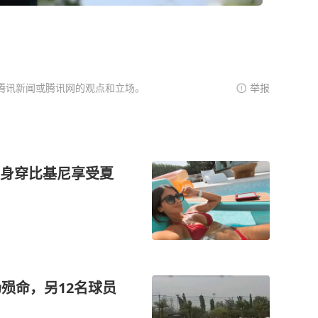
腾讯新闻或腾讯网的观点和立场。
举报
身穿比基尼享受夏
殒命，另12名球员