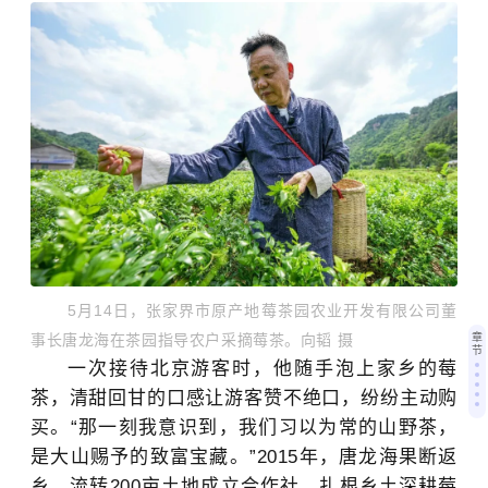
5月14日，张家界市原产地莓茶园农业开发有限公司董
事长唐龙海在茶园指导农户采摘莓茶。向韬 摄
章
节
一次接待北京游客时，他随手泡上家乡的莓
茶，清甜回甘的口感让游客赞不绝口，纷纷主动购
买。“那一刻我意识到，我们习以为常的山野茶，
是大山赐予的致富宝藏。”2015年，唐龙海果断返
乡，流转200亩土地成立合作社，扎根乡土深耕莓