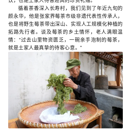
饮，也是土家人待客迎宾的珍贵礼赠。
循着茶香深入长寿村，我们见到了年近九旬的
颜永华，他是张家界莓茶市级非遗代表性传承人，
也是将野生莓茶带出深山、实现人工规模化种植的
拓路先行者。谈及莓茶的乡土情怀，老人满眼温
情：“过去山里物资匮乏，一碗亲手泡制的莓茶，
就是土家人最真挚的待客心意。”