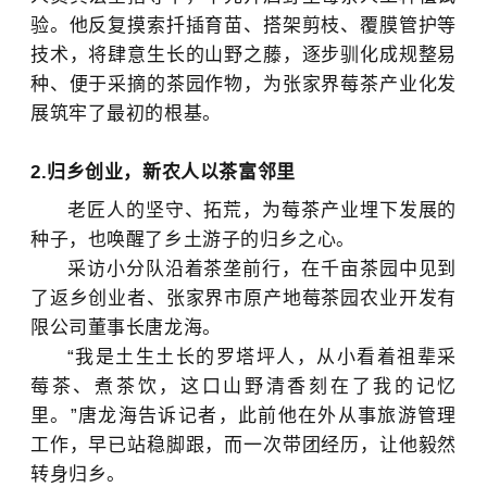
验。他反复摸索扦插育苗、搭架剪枝、覆膜管护等
技术，将肆意生长的山野之藤，逐步驯化成规整易
种、便于采摘的茶园作物，为张家界莓茶产业化发
展筑牢了最初的根基。
2.归乡创业，新农人以茶富邻里
老匠人的坚守、拓荒，为莓茶产业埋下发展的
种子，也唤醒了乡土游子的归乡之心。
采访小分队沿着茶垄前行，在千亩茶园中见到
了返乡创业者、张家界市原产地莓茶园农业开发有
限公司董事长唐龙海。
“我是土生土长的罗塔坪人，从小看着祖辈采
莓茶、煮茶饮，这口山野清香刻在了我的记忆
里。”唐龙海告诉记者，此前他在外从事旅游管理
工作，早已站稳脚跟，而一次带团经历，让他毅然
转身归乡。