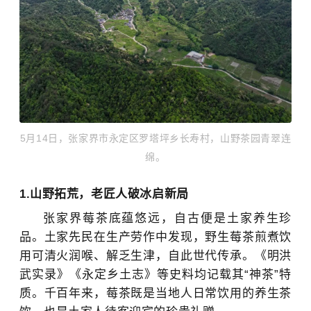
5月14日，张家界市永定区罗塔坪乡长寿村，山野茶园青翠连
绵。
1.山野拓荒，老匠人破冰启新局
张家界莓茶底蕴悠远，自古便是土家养生珍
品。土家先民在生产劳作中发现，野生莓茶煎煮饮
用可清火润喉、解乏生津，自此世代传承。《明洪
武实录》《永定乡土志》等史料均记载其“神茶”特
质。千百年来，莓茶既是当地人日常饮用的养生茶