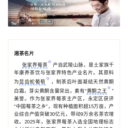
湘茶名片
张家界莓茶
产自武陵山脉，是土家族千
年康养茶饮与张家界特色产业名片。其原料
为
显齿蛇葡萄
，制茶后叶面凝结天然黄酮
白霜，芽尖黄酮含量突出，素有“
黄酮之王
”
美誉。作为张家界莓茶主产区，永定区获评
“中国莓茶之乡”，现有种植面积超15万亩，产
业综合产值突破30亿元，带动9万余名茶农增
收。2025年，张家界莓茶入选全国地理标志