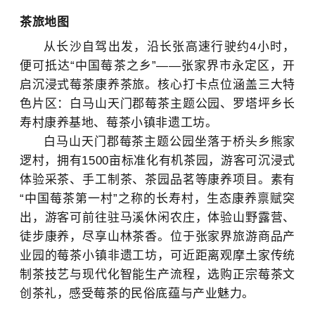
茶旅地图
从长沙自驾出发，沿长张高速行驶约4小时，
便可抵达“中国莓茶之乡”——张家界市永定区，开
启沉浸式莓茶康养茶旅。核心打卡点位涵盖三大特
色片区：白马山天门郡莓茶主题公园、罗塔坪乡长
寿村康养基地、莓茶小镇非遗工坊。
白马山天门郡莓茶主题公园坐落于桥头乡熊家
逻村，拥有1500亩标准化有机茶园，游客可沉浸式
体验采茶、手工制茶、茶园品茗等康养项目。素有
“中国莓茶第一村”之称的长寿村，生态康养禀赋突
出，游客可前往驻马溪休闲农庄，体验山野露营、
徒步康养，尽享山林茶香。位于张家界旅游商品产
业园的莓茶小镇非遗工坊，可近距离观摩土家传统
制茶技艺与现代化智能生产流程，选购正宗莓茶文
创茶礼，感受莓茶的民俗底蕴与产业魅力。