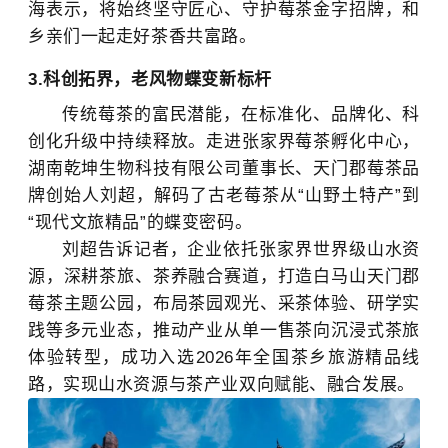
海表示，将始终坚守匠心、守护莓茶金字招牌，和
乡亲们一起走好茶香共富路。
3.科创拓界，老风物蝶变新标杆
传统莓茶的富民潜能，在标准化、品牌化、科
创化升级中持续释放。走进张家界莓茶孵化中心，
湖南乾坤生物科技有限公司董事长、天门郡莓茶品
牌创始人刘超，解码了古老莓茶从“山野土特产”到
“现代文旅精品”的蝶变密码。
刘超告诉记者，企业依托张家界世界级山水资
源，深耕茶旅、茶养融合赛道，打造白马山天门郡
莓茶主题公园，布局茶园观光、采茶体验、研学实
践等多元业态，推动产业从单一售茶向沉浸式茶旅
体验转型，成功入选2026年全国茶乡旅游精品线
路，实现山水资源与茶产业双向赋能、融合发展。