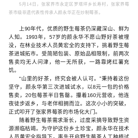
5月14日，张家界市永定区罗塔坪乡长寿村，张家界莓
茶市级非遗代表性传承人颜永华正在炒制莓茶。
上90年代，优质的野生莓茶仍深藏深山、鲜为
人知。1993年，57岁的颜永华不愿山野好茶被埋
没，在林业技术人员黄宏全的支持下，挑着野生莓
茶进城拓市。受简陋包装、原始品相限制，前两次
售卖均无人问津，他一无所获，一路靠烤红薯充
饥。
“山里的好茶，终究会被人认可。”秉持着这份
坚守，颜永华第三次进城试水，以8元一包的价格
售卖，20包莓茶半日售罄。攥着160元营收，他连
夜徒步返乡，与老伴相拥而泣。这次小小的突破，
正式叩开了张家界莓茶的市场化大门。
随着野生莓茶需求渐长，过度采摘导致野生资
源濒临枯竭。为守护这份乡土珍宝，颜永华在技术
人员
黄宏全
指导下，率先开启野生莓茶人工种植试