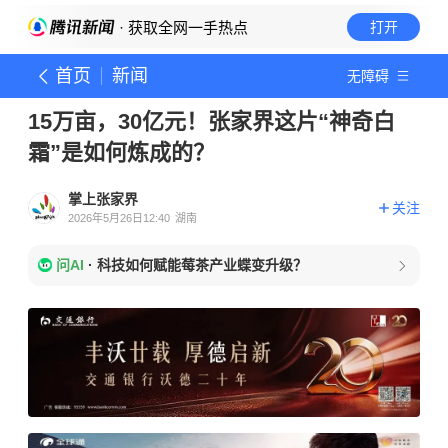
· 获取全网一手热点
打开
首页
新闻
无障碍
15万亩，30亿元！张家界这片“神奇白
霜”是如何炼成的？
掌上张家界
关注
2026年5月26日12:40
湖南
问AI
·
科技如何赋能莓茶产业蝶变升级？