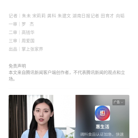
记者
｜
朱未 宋莉莉 龚科 朱建文 湖南日报记者 田育才 向韬
一审｜罗 杰
二审｜
高钱华
三审｜周爱国
出品｜掌上张家界
免责声明
本文来自腾讯新闻客户端创作者，不代表腾讯新闻的观点和立
场。
广告