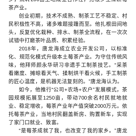
茶产业。
创业初期，技术不成熟、制茶工艺不稳定、村
民积极性不高，诸多难题接踵而至。他扎根田间地
头，反复优化栽种、排水、制茶全流程，在一次次
试错中打磨茶叶品质、积累经验。
2018年，唐龙海成立农业开发公司，以标准
化、规范化模式升级本土莓茶产业。为守住传统风
味，他拜师颜永华研习非遗手工制茶技艺。“采茶
看嫩度、摊晾看天气、揉制烘干看火候，手工制茶
的匠心温度，是机器无法复刻的。”唐龙海认为。
如今，他推行“公司+农场+农户”发展模式，茶
园规模拓展至1250亩，带动700余名村民就地就
业、稳定增收，莓茶产业年产值突破2000万元。依
托莓茶产业，当地村民翻盖新房、购置新车，实现
了家门口就业、致富。
“是莓茶成就了我，也改变了我的家乡。”唐龙