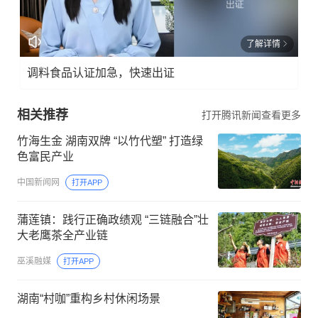
了解详情
调料食品认证加急，快速出证
相关推荐
打开腾讯新闻查看更多
竹海生金 湖南双牌 “以竹代塑” 打造绿
色富民产业
中国新闻网
打开APP
蒲莲镇：践行正确政绩观 “三链融合”壮
大老鹰茶全产业链
巫溪融媒
打开APP
湖南“村咖”重构乡村休闲场景