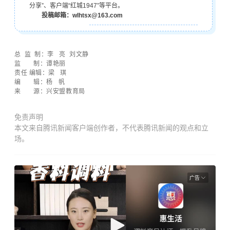
分享”、客户端“红城1947”等平台。
投稿邮箱：wlhtsx@163.com
总 监 制：
李 亮
刘文静
监 制：谭艳丽
责任 编辑：梁 琪
编 辑：杨 帆
来 源：兴安盟教育局
免责声明
本文来自腾讯新闻客户端创作者，不代表腾讯新闻的观点和立
场。
广告