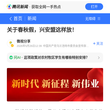
· 获取全网一手热点
打开
首页
新闻
无障碍
关于春秋假，兴安盟这样放！
微视分享
关注
2026年5月26日12:39
中国共产党乌兰浩特市委员会宣传部官
方账号
问AI
·
这项政策对农村牧区学生有哪些特别安排？