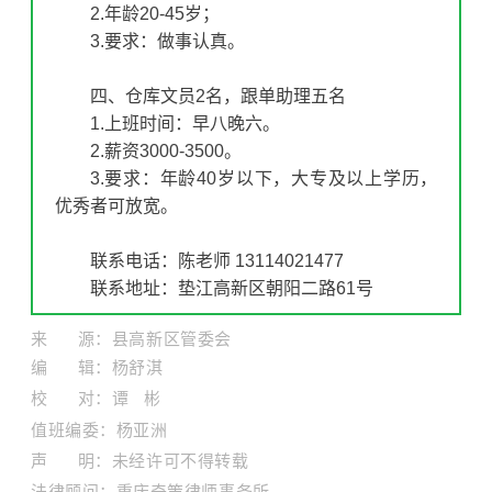
2.年龄20-45岁；
3.要求：做事认真。
四、仓库文员2名，跟单助理五名
1.上班时间：早八晚六。
2.薪资3000-3500。
3.要求：年龄40岁以下，大专及以上学历，
优秀者可放宽。
联系电话：陈老师 13114021477
联系地址：垫江高新区朝阳二路61号
来 源：县高新区管委会
编 辑：杨舒淇
校 对：谭 彬
值班编委：杨亚洲
声 明：未经许可不得转载
法律顾问：重庆奇策律师事务所