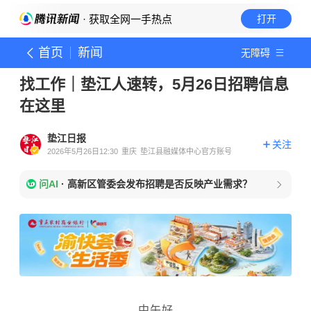
· 获取全网一手热点
打开
首页
新闻
无障碍
找工作｜垫江人速转，5月26日招聘信息
在这里
垫江日报
关注
2026年5月26日12:30
重庆
垫江县融媒体中心官方账号
问AI
·
高新区管委会发布招聘是否反映产业需求？
中午好