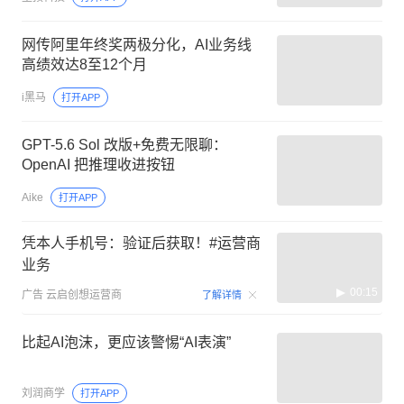
网传阿里年终奖两极分化，AI业务线
高绩效达8至12个月
i黑马
打开APP
GPT-5.6 Sol 改版+免费无限聊：
OpenAI 把推理收进按钮
Aike
打开APP
凭本人手机号：验证后获取！#运营商
业务
00:15
广告
云启创想运营商
了解详情
比起AI泡沫，更应该警惕“AI表演”
刘润商学
打开APP