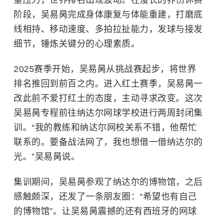
重压力，世界排名出现波动。在漫长的养伤休赛
阶段，吴易昺完成身体康复与体能重建，打磨底
线相持、移动速度、多拍拉扯能力，发球与接发
细节，锤炼关键分的心理素质。
2025赛季开始，吴易昺从挑战赛起步，将世界
排名推回到前百之内。进入红土赛季，吴易昺一
改此前不爱打红土的态度，主动寻求改变。这次
吴易昺专程前往纳达尔网球学校进行两周封闭集
训。“我的教练和纳达尔网校关系不错，他帮忙
联系的。要备战法网了，我也想借一借纳达尔的
光。”吴易昺说。
集训期间，吴易昺参观了纳达尔的博物馆，之后
感触颇深，还发了一条朋友圈：“希望也有自己
的博物馆”。让吴易昺震撼的还有西班牙的网球