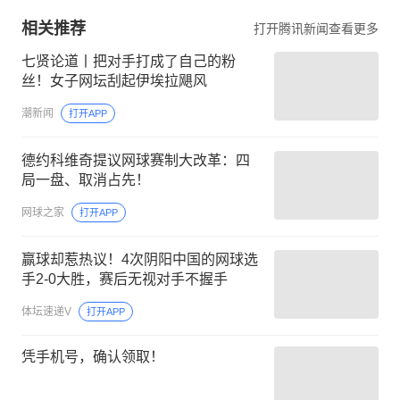
相关推荐
打开腾讯新闻查看更多
七贤论道丨把对手打成了自己的粉
丝！女子网坛刮起伊埃拉飓风
潮新闻
打开APP
德约科维奇提议网球赛制大改革：四
局一盘、取消占先！
网球之家
打开APP
赢球却惹热议！4次阴阳中国的网球选
手2‑0大胜，赛后无视对手不握手
体坛速递V
打开APP
凭手机号，确认领取！