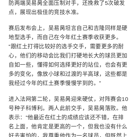
防两端吴易昺全面压制对手，还挽救了5次破发
点，展现出极佳的竞技水准。
赛后发布会上，吴易昺坦言自己和吉隆同样是硬
地型选手，而自己在今年红土赛季收获更多。
“跟红土打得比较好的选手交手，需要更多的耐
心，他们的移动会比我们打硬地长大的球员更加
自如一些，懂得如何选择更好的站位，也会有更
多的变化，像放小球和过渡的半高球，这些都是
我经过今年的红土赛季慢慢学到的。”
进入法网第二轮，吴易昺迎来硬仗，对阵赛会10
号种子科博利。两人此前交手，吴易昺落败。他
表示：“他最近在红土的成绩应该还不错，在排
名上面，他肯定是更高的一个，但我也没有什么
好去害怕的，我尊重他作为一名球员，但既然上