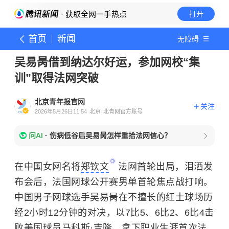
· 获取全网一手热点
打开
首页
新闻
无障碍
吴易昺借到纳达尔好运，参加网校“集
训”取得法网突破
北京青年报官网
关注
2026年5月26日11:54
北京
北青网官方账号
问AI
·
伤病低谷后吴易昺怎样重拾法网信心？
在中国女网名将
郑钦文
法网首轮出局，泪洒发
布会后，法国网球公开赛男单首轮焦点战打响。
中国男子网球选手吴易昺在不擅长的红土球场历
经2小时12分钟的对决，以7比5、6比2、6比4击
败美国球员马科斯·吉隆，拿下职业生涯首次法