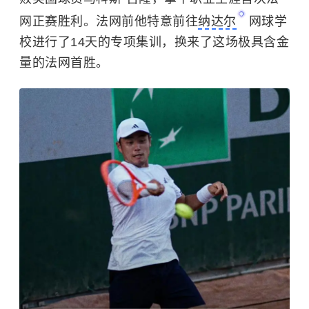
网正赛胜利。法网前他特意前往
纳达尔
网球学
校进行了14天的专项集训，换来了这场极具含金
量的法网首胜。