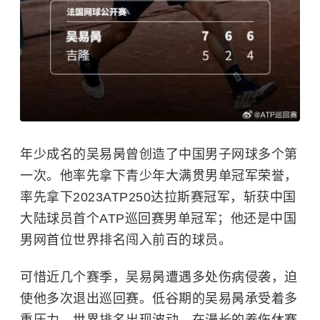
年少成名的
吴易昺
曾创造了中国男子网球多个第
一次。他率先拿下青少年大满贯男单冠军荣誉，
率先拿下2023ATP250达拉斯赛冠军，斩获中国
大陆球员首个ATP巡回赛男单冠军；他还是中国
男网首位世界排名闯入前百的球员。
可惜近几个赛季，吴易昺遭遇多处伤病侵袭，迫
使他多次退出巡回赛。低谷期的吴易昺承受着多