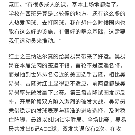
氛围。“有很多成人的课，基本上场地都爆了。
学校在西班牙算是比较偏的地方，还有这么多的
人热爱网球、去打网球，我在想什么时候国内也
能有这么好的设施，有很好的群众基础，这需要
我们运动员来推动。”
红土之王纳达尔真的给吴易昺带来了好运。吴易
昺在本届法网的签运不错，首轮不是遭遇名将，
而是抽到世界排名接近的美国选手吉隆。相比吴
易昺，吉隆对红土显得更不适应。前两盘都是吴
易昺率先破发赢下比赛。第三盘吉隆试图发起反
扑，开局阶段双方陷入激烈的破发大战。吴易昺
凭借稳定的发球表现与精准的进攻选择，及时稳
住阵脚，最终以6比4锁定胜局。全场比赛，吴易
昺共发出8记ACE球，双发失误仅有2次。在攻