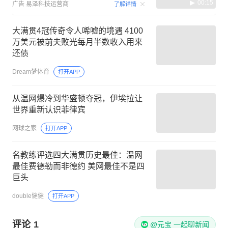
00:15
广告
易泽科技运营商
了解详情
大满贯4冠传奇令人唏嘘的境遇 4100
万美元被前夫败光每月半数收入用来
还债
Dream梦体育
打开APP
从温网爆冷到华盛顿夺冠，伊埃拉让
世界重新认识菲律宾
网球之家
打开APP
名教练评选四大满贯历史最佳：温网
最佳费德勒而非德约 美网最佳不是四
巨头
double健健
打开APP
评论
1
@元宝 一起聊新闻