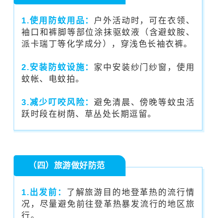
1.使用防蚊用品：
户外活动时，可在衣领、
袖口和裤脚等部位涂抹驱蚊液（含避蚊胺、
派卡瑞丁等化学成分），穿浅色长袖衣裤。
2.安装防蚊设施：
家中安装纱门纱窗，使用
蚊帐、电蚊拍。
3.减少叮咬风险：
避免清晨、傍晚等蚊虫活
跃时段在树荫、草丛处长期逗留。
（四）旅游做好防范
1.出发前：
了解旅游目的地
登革热
的流行情
况，尽量避免前往登革热暴发流行的地区旅
行。