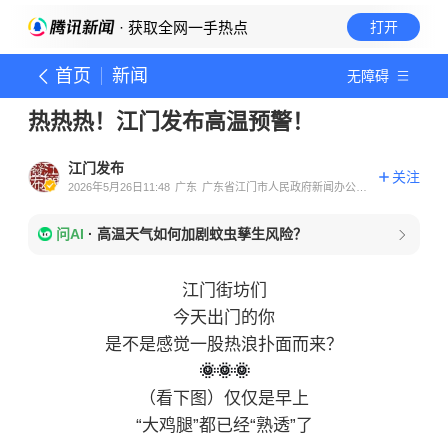
· 获取全网一手热点
打开
首页
新闻
无障碍
热热热！江门发布高温预警！
江门发布
关注
2026年5月26日11:48
广东
广东省江门市人民政府新闻办公室
官方账号
问AI
·
高温天气如何加剧蚊虫孳生风险？
江门街坊们
今天出门的你
是不是感觉一股热浪扑面而来？
🌞
🌞
🌞
（看下图）仅仅是早上
“大鸡腿”都已经“熟透”了