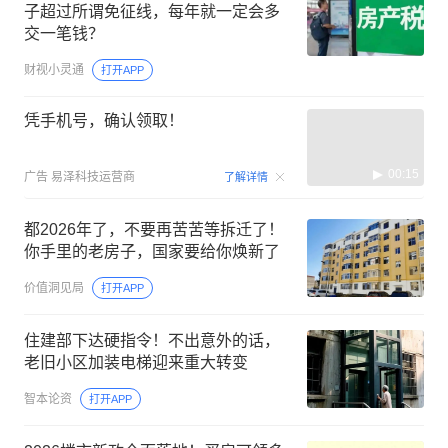
子超过所谓免征线，每年就一定会多
交一笔钱？
财视小灵通
打开APP
凭手机号，确认领取！
00:15
广告
易泽科技运营商
了解详情
都2026年了，不要再苦苦等拆迁了！
你手里的老房子，国家要给你焕新了
价值洞见局
打开APP
住建部下达硬指令！不出意外的话，
老旧小区加装电梯迎来重大转变
智本论资
打开APP