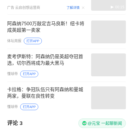
00:15
广告
云启创想运营商
了解详情
阿森纳7500万敲定吉马良斯！纽卡将
成英超第一卖家
体坛周报
打开APP
麦考伊斯特：阿森纳仍是英超夺冠首
选，切尔西将成为最大黑马
懂球帝
打开APP
卡拉格：争冠队伍只有阿森纳和曼城
两家，曼联在良性转变
懂球帝
打开APP
评论
3
@元宝 一起聊新闻