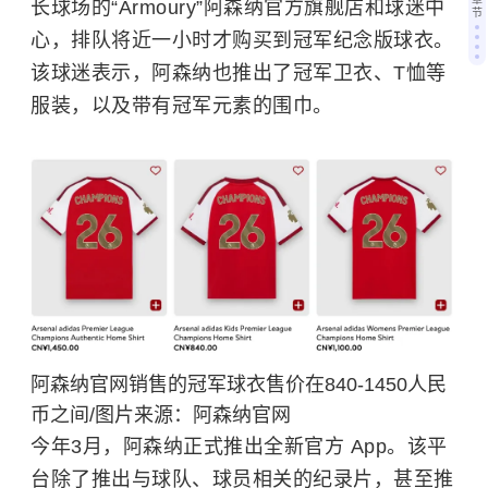
长球场的“
Armoury
”阿森纳官方旗舰店和球迷中
节
心，排队将近一小时才购买到冠军纪念版球衣。
该球迷表示，阿森纳也推出了冠军卫衣、
T
恤等
服装，以及带有冠军元素的围巾。
阿森纳官网销售的冠军球衣售价在840-1450人民
币之间/图片来源：阿森纳官网
今年
3
月，阿森纳正式推出全新官方
App
。该平
台除了推出与球队、球员相关的纪录片，甚至推