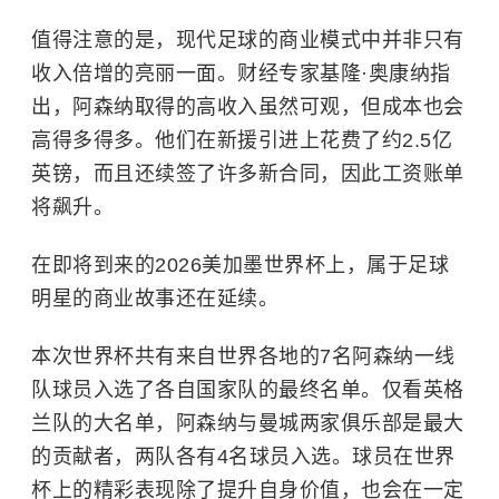
值得注意的是，现代足球的商业模式中
并非只有
收入倍增的亮丽一面
。
财经专家基隆
·
奥康纳指
出，
阿森纳取得的高收入虽然可观，但成本也会
高得多得多。他们在新援引进上花费了约
2.5
亿
英镑，而且还续签了许多新合同，因此工资账单
将飙升。
在即将到来的2026美加墨世界杯上，属于足球
明星的商业故事还在延续。
本次世界杯共有来自世界各地的7名阿森纳一线
队球员入选了各自国家队的最终名单。仅看英格
兰队的大名单，阿森纳与曼城两家俱乐部是最大
的贡献者，两队各有4名球员入选。球员在世界
杯上的精彩表现除了提升自身价值，也会在一定