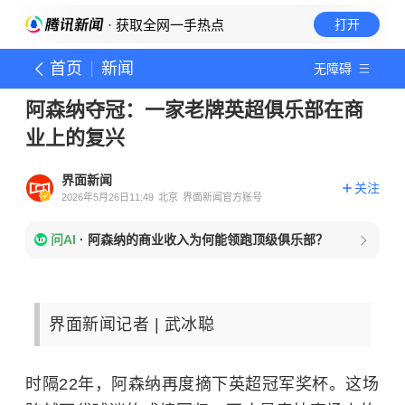
· 获取全网一手热点
打开
首页
新闻
无障碍
阿森纳夺冠：一家老牌英超俱乐部在商
业上的复兴
界面新闻
关注
2026年5月26日11:49
北京
界面新闻官方账号
问AI
·
阿森纳的商业收入为何能领跑顶级俱乐部？
界面新闻记者 |
武冰聪
时隔22年，阿森纳再度摘下英超冠军奖杯。这场