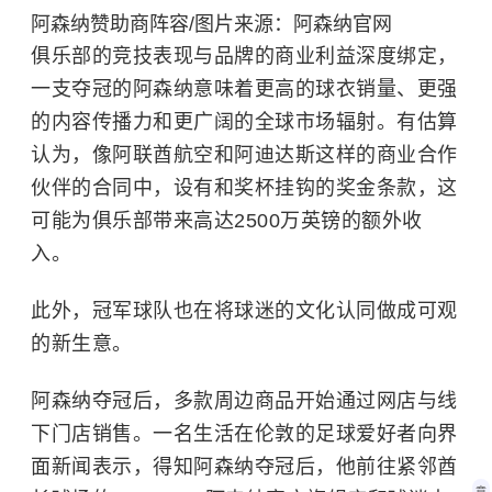
阿森纳赞助商阵容/图片来源：阿森纳官网
俱乐部的竞技表现与品牌的商业利益深度绑定，
一支夺冠的阿森纳意味着更高的球衣销量、更强
的内容传播力和更广阔的全球市场辐射
。有估算
认为，像阿联酋航空和阿迪达斯这样的商业合作
伙伴的合同中，设有和奖杯挂钩的奖金条款，这
可能为俱乐部带来高达
2500
万英镑的额外收
入。
此外，冠军球队也在将球迷的文化认同做成可观
的新生意。
阿森纳夺冠后，多款周边商品开始通过网店
与线
下门店销售。
一名生活在伦敦的足球爱好者向界
面新闻表示，得知阿森纳夺冠后，他前往
紧邻酋
章