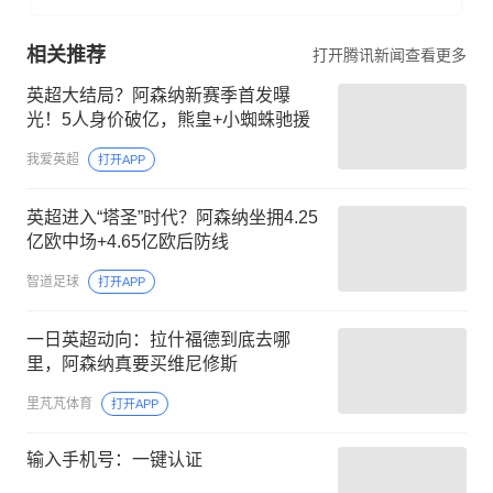
相关推荐
打开腾讯新闻查看更多
英超大结局？阿森纳新赛季首发曝
光！5人身价破亿，熊皇+小蜘蛛驰援
我爱英超
打开APP
英超进入“塔圣”时代？阿森纳坐拥4.25
亿欧中场+4.65亿欧后防线
智道足球
打开APP
一日英超动向：拉什福德到底去哪
里，阿森纳真要买维尼修斯
里芃芃体育
打开APP
输入手机号：一键认证