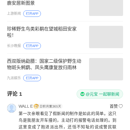
鹿安居新图景
上游新闻
打开APP
珍稀野生鸟类彩鹬在望城稻田安家
啦！
长沙晚报
打开APP
西双版纳勐腊：国家二级保护野生动
物斑头鸺鹠、凤头鹰康复放归雨林
九派娱乐
打开APP
评论
1
@元宝 一起聊新闻
WALL E
首赞
第一次亲眼看见了假新闻的制作是如此的简单。这只
鸟是我朋友开车撞的，主动打的报警电话处理的。到
这里变成了抱进派出所，还恬不知耻的说成警民联