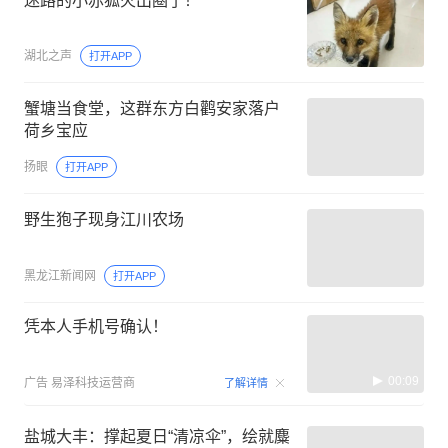
迷路的小赤狐火出圈了！
湖北之声
打开APP
蟹塘当食堂，这群东方白鹳安家落户
荷乡宝应
扬眼
打开APP
野生狍子现身江川农场
黑龙江新闻网
打开APP
凭本人手机号确认！
00:09
广告
易泽科技运营商
了解详情
盐城大丰：撑起夏日“清凉伞”，绘就麋