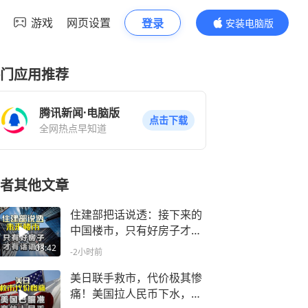
游戏
网页设置
登录
安装电脑版
内容更精彩
门应用推荐
腾讯新闻·电脑版
点击下载
全网热点早知道
者其他文章
住建部把话说透：接下来的
中国楼市，只有好房子才有
资格说话
03:42
-2小时前
美日联手救市，代价极其惨
痛！美国拉人民币下水，日