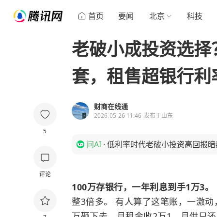
首页
要闻
北京
科技
老破小成投资选择
套，租售超银行利
财商在线通
2026-05-26 11:46
发布于
山东
5
问AI
·
低利率时代老破小投资高回报暗
评论
100万存银行，一年利息到手1万3。
整3倍多。 有人算了这笔账，一激动
万砸下去，月租金收2万1，月供只还1