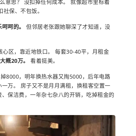
什么意思？ 没扣掉任何成本。 就像超市里标着
没扣社保、不包饭。
乐呵呵的。
但邻居老张跟她聊深了才知道，没
心区，靠近地铁口。 每套30-40平，月租金
大概20万。
看着挺美。
8000，明年换热水器又掏5000，后年电路
得小一万。 房子又不是月月满租，换租客空置一
介费、保洁费，一年杂七杂八的开销，吃掉租金的