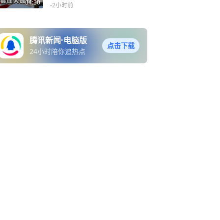
元只是一盘菜
04:30
-2小时前
腾讯新闻·电脑版
点击下载
24小时陪你追热点