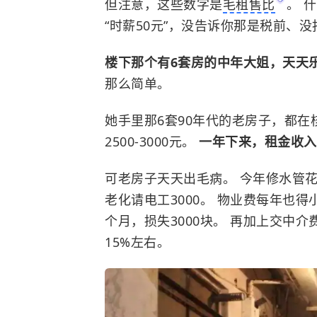
但注意，这些数字是
毛租售比
。 
“时薪50元”，没告诉你那是税前、
楼下那个有6套房的中年大姐，天天
那么简单。
她手里那6套90年代的老房子，都在核
2500-3000元。
一年下来，租金收入
可老房子天天出毛病。 今年修水管花掉
老化请电工3000。 物业费每年也
个月，损失3000块。 再加上交中
15%左右。