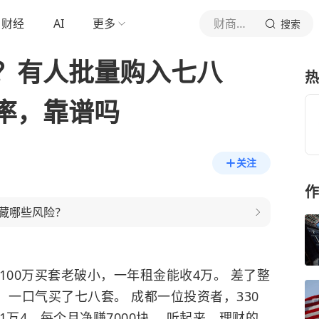
财经
AI
更多
财商在线通
搜索
？有人批量购入七八
热
率，靠谱吗
关注
作
藏哪些风险？
100万买套老破小，一年租金能收4万。 差了整
，一口气买了七八套。 成都一位投资者，330
万4，每个月净赚7000块。 听起来，理财的