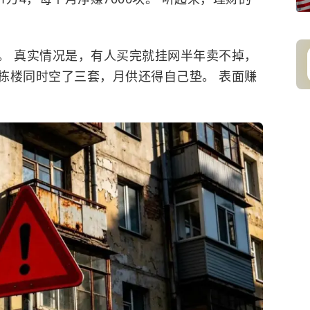
。 真实情况是，有人买完就挂网半年卖不掉，
栋楼同时空了三套，月供还得自己垫。 表面赚