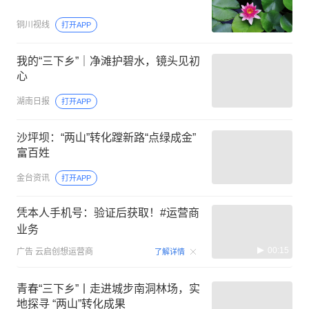
铜川视线
打开APP
我的“三下乡”｜净滩护碧水，镜头见初
心
湖南日报
打开APP
沙坪坝：“两山”转化蹚新路“点绿成金”
富百姓
金台资讯
打开APP
凭本人手机号：验证后获取！#运营商
业务
00:15
广告
云启创想运营商
了解详情
青春“三下乡”丨走进城步南洞林场，实
地探寻 “两山”转化成果