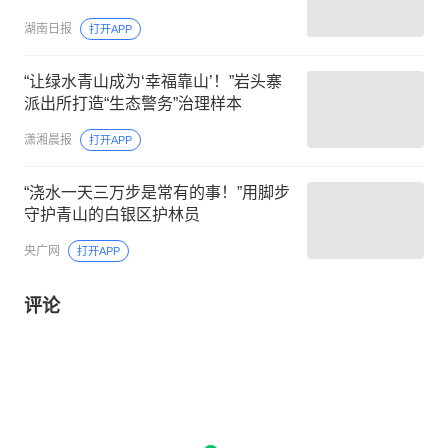
湖南日报
打开APP
“让绿水青山成为‘幸福靠山’！”岩头寨
派出所打造“生态警务”治理样本
潇湘晨报
打开APP
“浇水一天三万步是常有的事！”用脚步
守护青山的白银区护林员
央广网
打开APP
评论