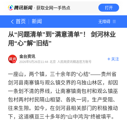
· 获取全网一手热点
打开
首页
新闻
无障碍
从“问题清单”到“满意清单”！ 剑河林业
用“心”解“旧结”
金台资讯
关注
2026年5月26日11:44
北京
人民网资讯精选官方账号
一座山，两个镇，三十余年的“心结”——贵州省
剑河县南寨镇与观么镇交界的乌独山林区，却因
一条划不清的界线，让南寨镇南包村和观么镇巫
包村两村村民隔山相望、各执一词，生产受阻、
往来生隙。如今，在剑河县相关部门的积极推动
下，这道横亘三十多年的“山中鸿沟”终被填平。