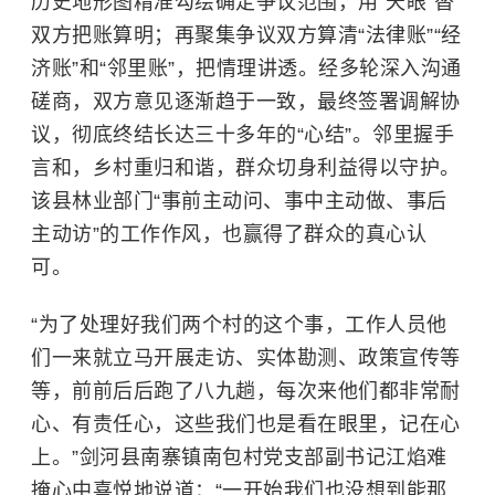
历史地形图精准勾绘确定争议范围，用“天眼”替
双方把账算明；再聚集争议双方算清“法律账”“经
济账”和“邻里账”，把情理讲透。经多轮深入沟通
磋商，双方意见逐渐趋于一致，最终签署调解协
议，彻底终结长达三十多年的“心结”。邻里握手
言和，乡村重归和谐，群众切身利益得以守护。
该县林业部门“事前主动问、事中主动做、事后
主动访”的工作作风，也赢得了群众的真心认
可。
“为了处理好我们两个村的这个事，工作人员他
们一来就立马开展走访、实体勘测、政策宣传等
等，前前后后跑了八九趟，每次来他们都非常耐
心、有责任心，这些我们也是看在眼里，记在心
上。”剑河县南寨镇南包村党支部副书记江焰难
掩心中喜悦地说道：“一开始我们也没想到能那