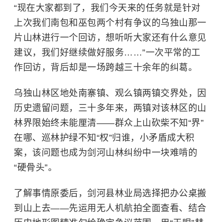
“现在大家都到了，我们今天来的任务就是针对
上次我们南包和巫包两个村有争议的乌独山那一
片山林进行一个回访，想听听大家还有什么意见
建议，我们好继续做好服务……”一次平常的工
作回访，背后却是一场跨越三十余年的纠葛。
乌独山林区地处南寨镇、观么镇两镇交界处，因
历史遗留问题，三十多年来，两镇对该林区的山
林界限始终未能厘清——群众上山砍柴不知“界”
在哪、巡林护绿不知“权”归谁，小矛盾成大积
案，该问题也成为剑河山林纠纷中一块难啃的
“硬骨头”。
了解事情原委后，剑河县林业局选择把办公桌搬
到山上去——先运用无人机航拍全面查看、结合