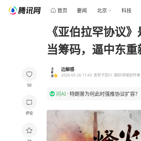
首页
要闻
北京
科技
《亚伯拉罕协议》
当筹码，逼中东重
边解感
2026-05-26 11:43
发布于
四川
国际领域创作者
50
问AI
·
特朗普为何此时强推协议扩容？
评论