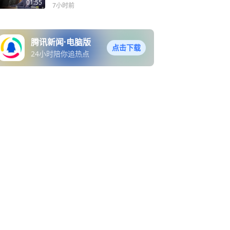
文官门阀退无可退
01:55
7小时前
腾讯新闻·电脑版
点击下载
24小时陪你追热点