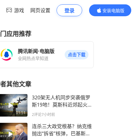
游戏
网页设置
登录
安装电脑版
内容更精彩
门应用推荐
腾讯新闻·电脑版
点击下载
全网热点早知道
者其他文章
320架无人机同步突袭俄罗
斯19地！莫斯科近郊起火，
乌军打到俄腹地
01:51
2评论
7小时前
连杀三大政党根基？纳克维
抛出“拆省”核弹，巴基斯坦