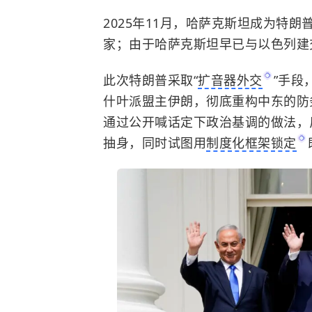
2025年11月，
哈萨克斯坦
成为特朗
家；由于哈萨克斯坦早已与
以色列
建
此次特朗普采取“
扩音器外交
”手段
什叶派盟主伊朗，彻底重构中东的防
通过公开喊话定下政治基调的做法，
抽身，同时试图用
制度化框架锁定