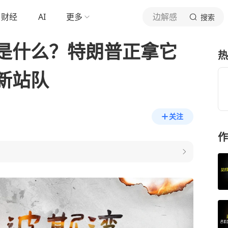
财经
AI
更多
边解感
搜索
是什么？特朗普正拿它
热
新站队
关注
作