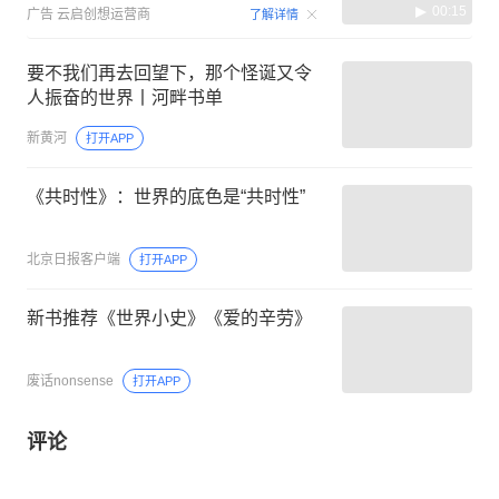
00:15
广告
云启创想运营商
了解详情
要不我们再去回望下，那个怪诞又令
人振奋的世界丨河畔书单
新黄河
打开APP
《共时性》：世界的底色是“共时性”
北京日报客户端
打开APP
新书推荐《世界小史》《爱的辛劳》
废话nonsense
打开APP
评论