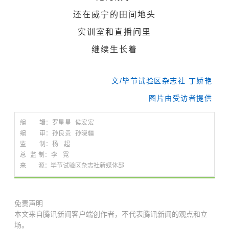
还在威宁的田间地头
实训室
和直播间里
继续生长着
文/毕节试验区杂志社 丁娇艳
图片由受访者提供
编 辑：罗星星 侯宏宏
编 审：孙良贵 孙晓疆
监 制：杨 超
总 监 制：李 霓
来 源：毕节试验区杂志社新媒体部
免责声明
本文来自腾讯新闻客户端创作者，不代表腾讯新闻的观点和立
场。