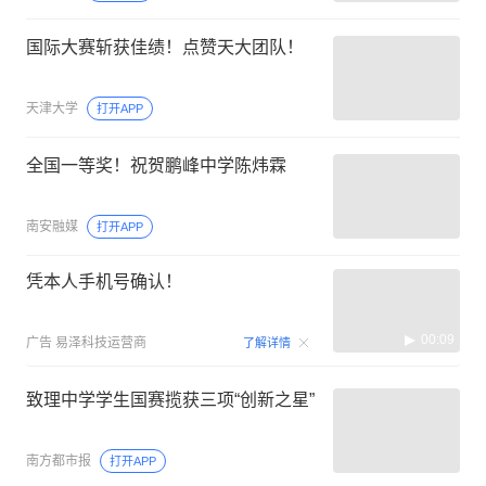
国际大赛斩获佳绩！点赞天大团队！
天津大学
打开APP
全国一等奖！祝贺鹏峰中学陈炜霖
南安融媒
打开APP
凭本人手机号确认！
00:09
广告
易泽科技运营商
了解详情
致理中学学生国赛揽获三项“创新之星”
南方都市报
打开APP