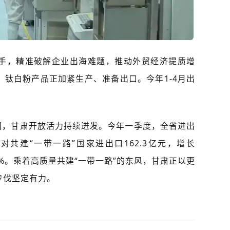
手，精准破解企业出海难题，推动外贸经济提质增
钛白粉产品正加紧生产、准备出口。今年1-4月出
间，甘肃开放活力持续迸发。今年一季度，全省进出
%。对共建“一带一路”国家进出口162.3亿元，增长
.3%。乘着高质量共建“一带一路”的东风，甘肃正以更
步伐坚定有力。