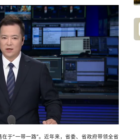
在于“一带一路”。近年来，省委、省政府带领全省