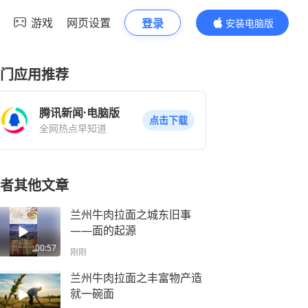
游戏
网页设置
登录
安装电脑版
内容更精彩
门应用推荐
腾讯新闻·电脑版
点击下载
全网热点早知道
者其他文章
兰州牛肉拉面之城东旧事
——面的起源
00:57
刚刚
兰州牛肉拉面之丰富物产造
就一碗面