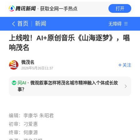
· 获取全网一手热点
打开
首页
新闻
无障碍
上线啦！AI+原创音乐《山海逐梦》，唱
响茂名
微茂名
关注
2026年5月26日11:37
问AI
·
微观叙事怎样将茂名城市精神融入个体成长故
事？
编辑：李康华 朱昭君
初审：刁爱惠
终审：何康源