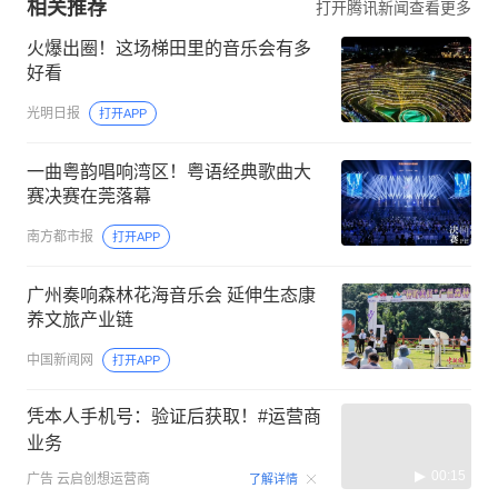
相关推荐
打开腾讯新闻查看更多
火爆出圈！这场梯田里的音乐会有多
好看
光明日报
打开APP
一曲粤韵唱响湾区！粤语经典歌曲大
赛决赛在莞落幕
南方都市报
打开APP
广州奏响森林花海音乐会 延伸生态康
养文旅产业链
中国新闻网
打开APP
凭本人手机号：验证后获取！#运营商
业务
00:15
广告
云启创想运营商
了解详情