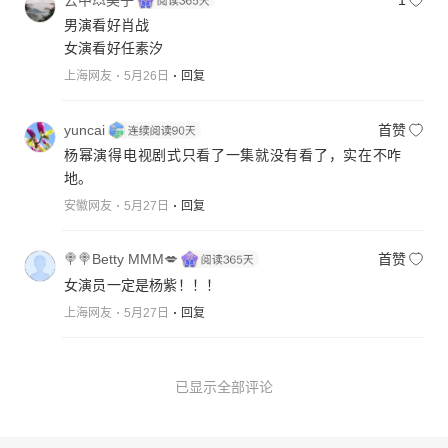
男演看好肖战
女演看好任素汐
上海网友
5月26日
回复
yuncai
首赞
杨幂演得电视剧式只看了一集就没有看了，实在不咋
地。
安徽网友
5月27日
回复
🍭🍭Betty MMM💋
首赞
女演员一定是杨紫！！！
上海网友
5月27日
回复
已显示全部评论