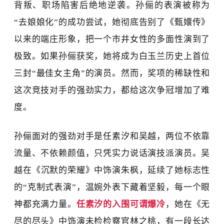
背叛、职场陷害后绝地逆袭。孙俪的表演被称为
“
去娘娘化”
的成功尝试
，
她彻底告别了《甄嬛传》
以来的端庄形象，把一个市井女性的多面性演到了
极致。如果孙俪获奖，她将成为白玉兰历史上首位
三封
“
最佳女主角
”
的演员。然而，奖项的稀缺性
和
这次竞技对手的强劲实力，都给这次争冠
增加了难
度
。
孙俪面对的强劲对手是
任素汐
和吴越
，
两位
不依靠
流量、不依赖颜值，只
凭实力
说话
演技派演员
。
吴
越
在《沉默的荣耀》中饰演朱枫，延续了她标志性
的
“
克制式表演
”，
温婉外表下藏着坚毅，每一个眼
神都充满力量。
任素汐
的入围可谓爆冷
，她
在《无
尽的尽头》中饰演未检检察官林之桃
，
有一段长达