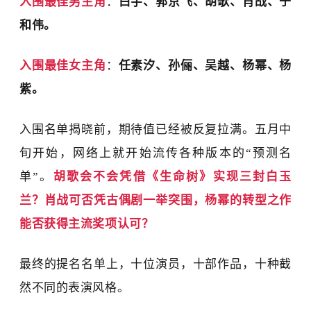
入围最佳男主角
：
白宇、郭京飞、胡歌、肖战、于
和伟。
入围最佳女主角
：
任素汐、孙俪、吴越、杨幂、杨
紫。
入围名单揭晓前，期待值已经被反复拉满。五月中
旬开始，网络上就开始流传各种版本的
“
预测名
单
”
。
胡歌会不会凭借《生命树》实现三封白玉
兰？肖战可否
凭古偶剧一举突围，
杨幂
的
转型之作
能否获得主流奖项认可？
最终的提名名单上，
十位演员，十部作品，十种截
然不同的表演风格。