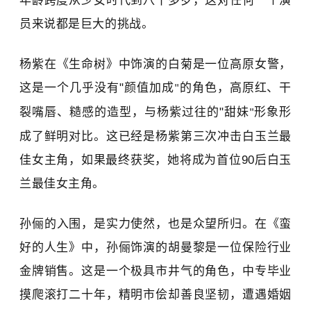
年龄跨度从少女时代到八十多岁，这
对
任何一个演
员来说都是巨大的挑战。
杨紫
在《生命树》中饰演的白菊是一位高原女警
，
这是一个几乎没有
"
颜值加成
的角色
，
高原红、干
"
裂嘴唇、糙感的造型，与杨紫过往的
"
甜妹
形象形
"
成了鲜明对比。
这已经是
杨紫
第三次冲击白玉兰最
佳女主角，
如果最终获奖，
她
将成为首位
90
后白玉
兰
最佳女主角
。
孙俪
的入围，是实力使然，也是众望所归。
在《蛮
好的人生》中，孙俪饰演的胡曼黎是一位保险行业
金牌销售。这是一个极具市井气的角色
，
中专毕业
摸爬滚打二十年，精明市侩却善良坚韧，遭遇婚姻