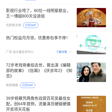
影视行业垮了，60位一线明星歇业，
王一博超800天没进组
光影新天地
打开APP
热门权益月月领，优惠券包享不停！
00:15
广告
加点量会员中心
了解详情
72岁老戏骨秦焰去世，曾出演《编辑
部的故事》《狂飙》《庆余年2》《知
否》
新民晚报
打开APP
39岁杨幂凭两角色双提百花奖最佳女
配，创64年首例，流量演员硬碰硬撞
开奖项天花板