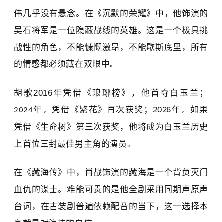
伟
几乎没有悬念。在《沉默的荣耀》中，他饰演的
吴石将军是一位隐蔽战线的英雄。
这是一个极具挑
战性的角色
，
不能慷慨激昂，不能歇斯底里，所有
的情感都必须藏在
双眼中
。
胡歌
2016
年凭借《琅琊榜》，他首夺白玉兰；
年
，
凭借《繁花》再次获奖；
2026
年，如果
2024
凭借《生命树》第三次获奖，他将成为白玉兰历史
上首位三封
最佳男主角
的演员。
在《藏海传》中，
肖战
饰演的藏海是一个背负灭门
血仇的谋士。难能可贵的是
他
全剧采用同期声原声
台词
，
在古装剧普遍依赖配音的当下，这一选择本