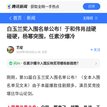
· 获取全网一手热点
打开
首页
新闻
无障碍
白玉兰奖入围名单公布！于和伟肖战硬
碰硬，杨幂突围，任素汐爆冷
艺绽
关注
2026年5月26日11:36
北京
问AI
·
任素汐爆冷入围反映奖项哪些新趋势？
刚刚，
第
31
届白玉兰奖入围名单
公布
！（全本入围
名单见文末）
由于本届爆款佳剧颇多，演员奖竞技
堪比华山论剑
。