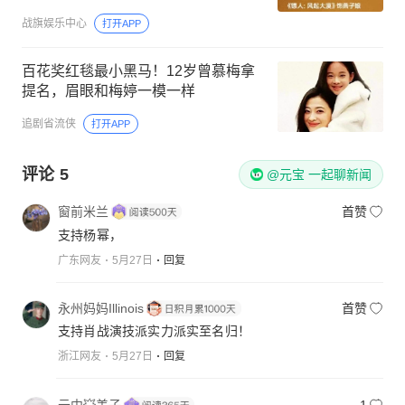
战旗娱乐中心
打开APP
百花奖红毯最小黑马！12岁曾慕梅拿
提名，眉眼和梅婷一模一样
追剧省流侠
打开APP
评论
5
@元宝 一起聊新闻
窗前米兰
首赞
支持杨幂，
广东网友
5月27日
回复
永州妈妈Illinois
首赞
支持肖战演技派实力派实至名归！
浙江网友
5月27日
回复
云中💥美子
1