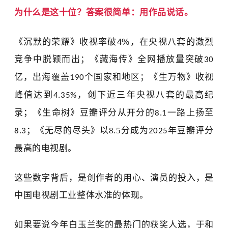
为什么
是这十位？答案很简单：
用
作品说话。
《沉默的荣耀》收视率破
4%
，在央视八套的激烈
竞争中脱颖而出；《藏海传》全网播放量突破
30
亿，出海覆盖
个国家和地区；《生万物》收视
190
峰值达到
，创下近三年央视八套的最高纪
4.35%
录；《生命树》豆瓣评分从开分的
一路上扬至
8.1
；《无尽的尽头》以8.5
分成为
年豆瓣评分
8.3
2025
最高的电视剧。
这些数字背后，是创作者的用心、演员的投入，是
中国电视剧工业整体水准的体现。
如果要说今年
白玉兰奖
的最热门的获奖人选，
于和