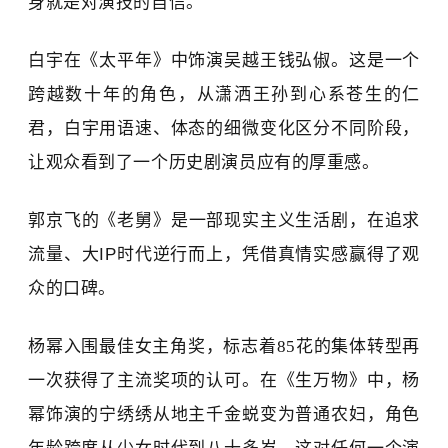
身就是对演技的自信。
白宇在《太平年》中饰演吴越王钱弘俶。这是一个
跨越数十年的角色
，
从潇洒王孙到心系苍生的仁
君
，
白宇用语速、体态的细微变化区分不同阶段，
让观众看到了一个历史剧演员应有的厚重感。
郭京飞
的
《老舅》
是一部现实主义生活剧，
在
追求
流量
、
大
IP
时代逆行而上，
凭借
真情实感
赢得
了观
众的口碑
。
杨幂入围
最佳女主角奖，标志着
85
花
的集体转型再
一次获得了主流奖项的认可。
在《生万物》中，杨
幂饰演的宁绣绣从地主千金蜕变为
普通农妇，
角色