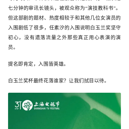
七分钟的审讯长镜头，被观众称为
“
演技
教科书
”
。
但这部剧的题材、热度相较于和其他几位女演员的
入围剧低了很多，任素汐的入围说明
白玉兰奖
坚守
初心，没有遗落流量之外
那些真正用心表演的演
员。
提名即肯定，入围皆英雄。
白玉兰奖杯最终花落谁家？让我们拭目以待。