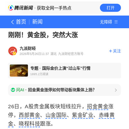
· 获取全网一手热点
打开
首页
新闻
无障碍
刚刚！黄金股，突然大涨
九派财经
关注
2026年5月26日11:37
湖北
九派财经官方账号
专题
·
国际金价上演“过山车”行情
1895.2万
阅读
问AI
·
招金黄金涨停如何带动板块集体上扬？
26日，A股贵金属板块短线拉升，
招金黄金
涨
停，
西部黄金
、
山金国际
、
紫金矿业
、
赤峰黄
金
、
晓程科技
跟涨。