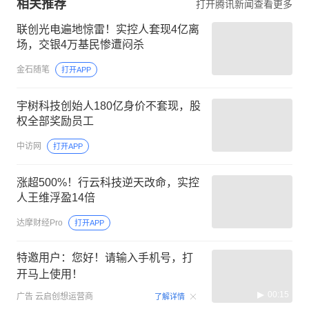
相关推荐
打开腾讯新闻查看更多
联创光电遍地惊雷！实控人套现4亿离
场，交银4万基民惨遭闷杀
金石随笔
打开APP
宇树科技创始人180亿身价不套现，股
权全部奖励员工
中访网
打开APP
涨超500%！行云科技逆天改命，实控
人王维浮盈14倍
达摩财经Pro
打开APP
特邀用户：您好！请输入手机号，打
开马上使用！
00:15
广告
云启创想运营商
了解详情