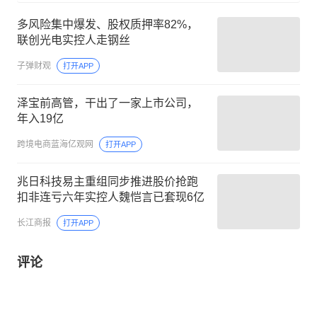
多风险集中爆发、股权质押率82%，
联创光电实控人走钢丝
子弹财观
打开APP
泽宝前高管，干出了一家上市公司，
年入19亿
跨境电商蓝海亿观网
打开APP
兆日科技易主重组同步推进股价抢跑
扣非连亏六年实控人魏恺言已套现6亿
长江商报
打开APP
评论