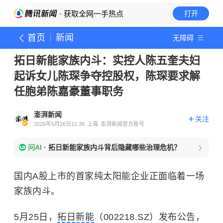
· 获取全网一手热点
打开
首页
新闻
无障碍
拓日新能家族内斗：实控人陈五奎夫妇
起诉女儿陈琛争夺控股权，陈琛要求解
任胞弟陈嘉豪董事职务
澎湃新闻
关注
2026年5月26日11:36
上海
澎湃新闻官方账号
问AI
·
拓日新能家族内斗背后隐藏哪些治理危机？
国内A股上市的首家纯太阳能企业正面临着一场
家族内斗。
5月25日，
拓日新能
（002218.SZ）发布公告，