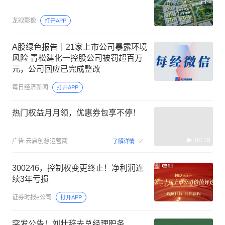
龙眼影像
打开APP
A股绿色报告｜21家上市公司暴露环境
风险 青松建化一控股公司被罚超百万
元，公司回应已完成整改
每日经济新闻
打开APP
热门权益月月领，优惠券包享不停！
00:15
广告
云启创想运营商
了解详情
300246，控制权变更终止！净利润连
续3年亏损
证券时报e公司
打开APP
突发公告！刘壮辞去总经理职务