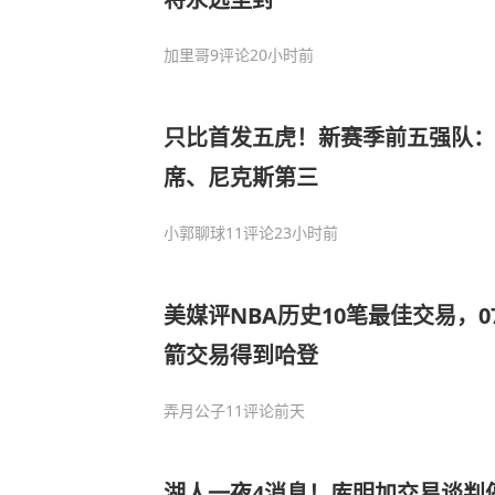
加里哥
9评论
20小时前
只比首发五虎！新赛季前五强队：
席、尼克斯第三
小郭聊球
11评论
23小时前
美媒评NBA历史10笔最佳交易，
箭交易得到哈登
弄月公子
11评论
前天
湖人一夜4消息！库明加交易谈判