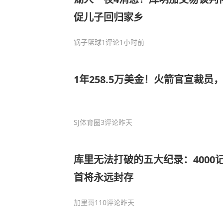
促儿子回归家乡
锅子篮球
1评论
1小时前
1年258.5万美金！火箭官宣裁员
SJ体育圈
3评论
昨天
库里无法打破的五大纪录：4000
首将永远封存
加里哥
110评论
昨天