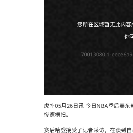
您所在区域暂无此内容
你
70013080.1-eece6a
00:00
/
00:00
虎扑05月26日讯 今日NBA季后赛东
惨遭横扫。
赛后哈登接受了记者采访，在谈到自