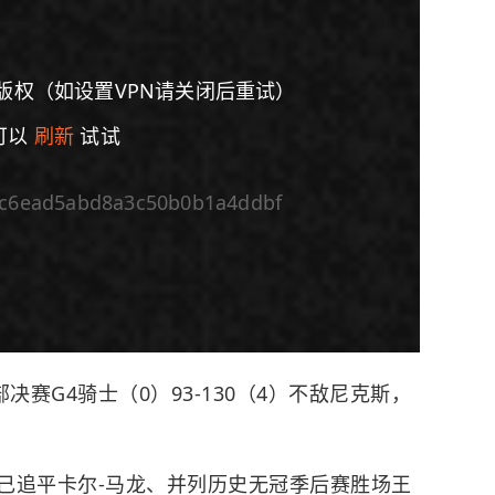
版权（如设置VPN请关闭后重试）
可以
刷新
试试
9c6ead5abd8a3c50b0b1a4ddbf
倍速
部决赛G4
骑士
（0）93-130（4）不敌
尼克斯
，
己追平卡尔-马龙、并列历史无冠季后赛胜场王