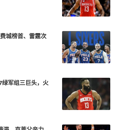
费城榜首、雷霆次
07绿军组三巨头，火
停滞，克莱父亲力