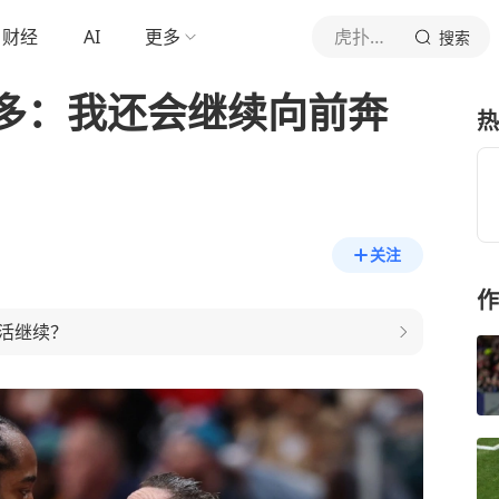
财经
AI
更多
虎扑体育内容
搜索
多：我还会继续向前奔
热
关注
作
活继续？