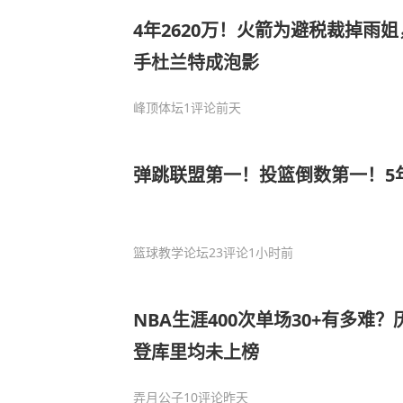
4年2620万！火箭为避税裁掉雨
手杜兰特成泡影
峰顶体坛
1评论
前天
弹跳联盟第一！投篮倒数第一！5年
篮球教学论坛
23评论
1小时前
NBA生涯400次单场30+有多难
登库里均未上榜
弄月公子
10评论
昨天