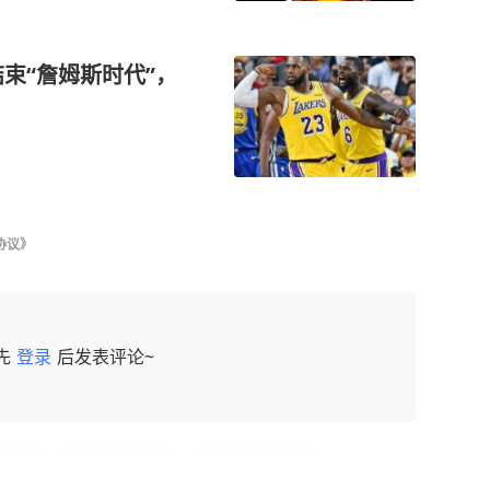
结束“詹姆斯时代”，
协议》
先
登录
后发表评论~