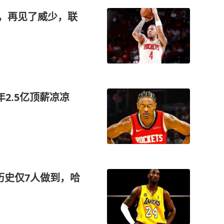
姐，再见了威少，联
2.5亿顶薪凉凉
？历史仅7人做到，哈