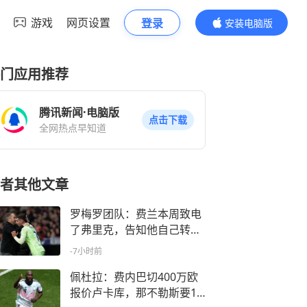
游戏
网页设置
登录
安装电脑版
内容更精彩
门应用推荐
腾讯新闻·电脑版
点击下载
全网热点早知道
者其他文章
罗梅罗团队：费兰本周致电
了弗里克，告知他自己转投
巴黎
-7小时前
佩杜拉：费内巴切400万欧
报价卢卡库，那不勒斯要10