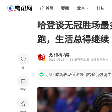
首页
要闻
北京
科技
哈登谈无冠胜场最
跑，生活总得继续
虎扑体育内容
2026-05-26 11:34
发布于
上海
虎扑官方账号
0
问AI
·
本场表现低迷为何哈登仍强调生
评论