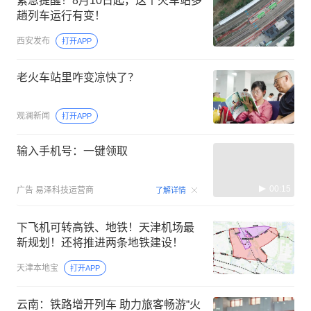
紧急提醒！8月10日起，这个火车站多
趟列车运行有变！
西安发布
打开APP
老火车站里咋变凉快了？
观澜新闻
打开APP
输入手机号：一键领取
00:15
广告
易泽科技运营商
了解详情
下飞机可转高铁、地铁！天津机场最
新规划！还将推进两条地铁建设！
天津本地宝
打开APP
云南：铁路增开列车 助力旅客畅游“火