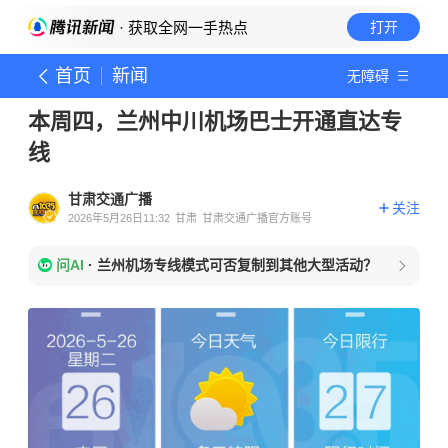
· 获取全网一手热点
打开
首页
新闻
无障碍
本周四，兰州中川机场巴士开通直达专
线
甘肃交通广播
关注
2026年5月26日11:32
甘肃
甘肃交通广播官方账号
问AI
·
兰州机场专线模式可否复制到其他大型活动？