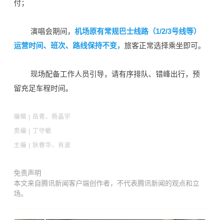
付；
演唱会期间，
机场原有常规巴士线路（1/2/3号线等）
运营时间、班次、路线保持不变，
旅客正常选择乘坐即可。
现场配备工作人员引导，请有序排队、错峰出行，预
留充足车程时间。
编辑 | 岳青、杨晶宇
责编 | 丁守敏
主编 | 狄春华、肖波
免责声明
本文来自腾讯新闻客户端创作者，不代表腾讯新闻的观点和立
场。