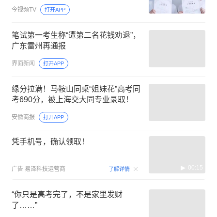
今视频TV
打开APP
笔试第一考生称“遭第二名花钱劝退”，
广东雷州再通报
界面新闻
打开APP
缘分拉满！马鞍山同桌“姐妹花”高考同
考690分，被上海交大同专业录取！
安徽商报
打开APP
凭手机号，确认领取！
00:15
广告
易泽科技运营商
了解详情
“你只是高考完了，不是家里发财
了……”