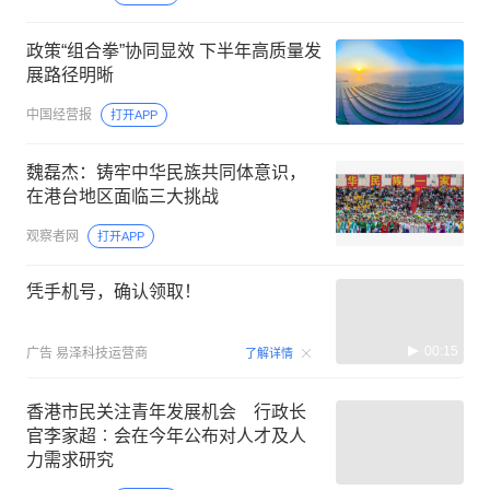
政策“组合拳”协同显效 下半年高质量发
展路径明晰
中国经营报
打开APP
魏磊杰：铸牢中华民族共同体意识，
在港台地区面临三大挑战
观察者网
打开APP
凭手机号，确认领取！
00:15
广告
易泽科技运营商
了解详情
香港市民关注青年发展机会 行政长
官李家超︰会在今年公布对人才及人
力需求研究