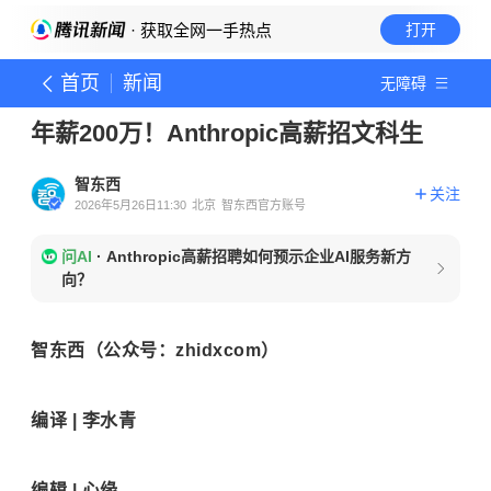
· 获取全网一手热点
打开
首页
新闻
无障碍
年薪200万！Anthropic高薪招文科生
智东西
关注
2026年5月26日11:30
北京
智东西官方账号
问AI
·
Anthropic高薪招聘如何预示企业AI服务新方
向？
智东西（公众号：zhidxcom）
编译 | 李水青
编辑 | 心缘