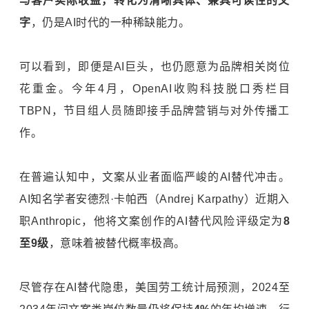
与客户实际收益，转化为清晰具体、兼具可读性的文
字
，仍是AI时代的一种稀缺能力。
可以看到，即便是AI巨头，也仍愿意为品牌相关岗位
花重金。今年4月，
OpenAI
收购科技脱口秀栏目
TBPN，节目组人员随即接手品牌营销与对外传播工
作。
在普遍认知中，文案从业者面临严峻的AI替代冲击。
AI知名学者安德烈·卡帕西（Andrej Karpathy）近期入
职Anthropic，他将文案创作的AI替代风险评级定为
8
至9级
，意味着被替代概率极高。
尽管存在AI替代隐患，美国劳工统计局预测，2024至