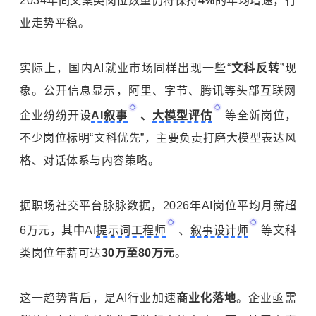
2034年间文案类岗位数量仍将保持
4%
的年均增速，行
业走势平稳。
实际上，国内AI就业市场同样出现一些“
文科反转
”现
象。公开信息显示，阿里、字节、腾讯等头部互联网
企业纷纷开设
AI叙事
、
大模型评估
等全新岗位，
不少岗位标明“文科优先”，主要负责打磨大模型表达风
格、对话体系与内容策略。
据职场社交平台脉脉数据，2026年AI岗位平均月薪超
6万元，其中AI
提示词工程师
、
叙事设计师
等文科
类岗位年薪可达
30万至80万元
。
这一趋势背后，是AI行业加速
商业化落地
。企业亟需