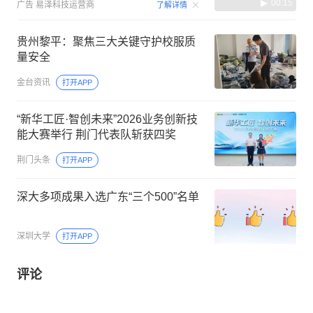
00:15
广告
易泽科技运营商
了解详情
贵州黎平：聚焦三大关键守护校服质
量安全
金台资讯
打开APP
“新华工匠·智创未来”2026业务创新技
能大赛举行 荆门代表队斩获四奖
荆门头条
打开APP
深大多项成果入选广东“三个500”名单
深圳大学
打开APP
评论