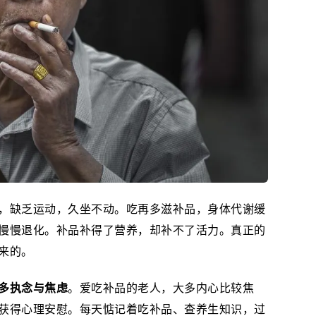
，缺乏运动，久坐不动。吃再多滋补品，身体代谢缓
慢慢退化。补品补得了营养，却补不了活力。真正的
来的。
多执念与焦虑
。爱吃补品的老人，大多内心比较焦
获得心理安慰。每天惦记着吃补品、查养生知识，过