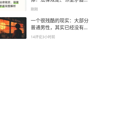
整解析
刚刚
一个很残酷的现实：大部分
普通男性，其实已经没有了
交配权
14评论
3小时前