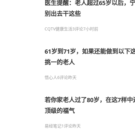
医生提醒：老人超过65岁以后，
别出去干这些
CQTV健康生活
3评论
7小时前
61岁到71岁，如果还能做到以下
挑一的老人
悟心人
6评论
昨天
若你家老人过了80岁，在这7样中
顶级的福气
易经笔记
1评论
昨天