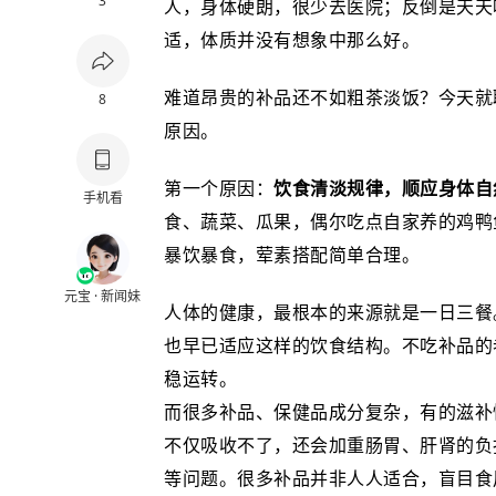
3
人，身体硬朗，很少去医院；反倒是天天
适，体质并没有想象中那么好。
难道昂贵的补品还不如粗茶淡饭？今天就
8
原因。
第一个原因：
饮食清淡规律，顺应身体自
手机看
食、蔬菜、瓜果，偶尔吃点自家养的鸡鸭
暴饮暴食，荤素搭配简单合理。
元宝 · 新闻妹
人体的健康，最根本的来源就是一日三餐
也早已适应这样的饮食结构。不吃补品的
稳运转。
而很多补品、保健品成分复杂，有的滋补
不仅吸收不了，还会加重肠胃、肝肾的负
等问题。很多补品并非人人适合，盲目食