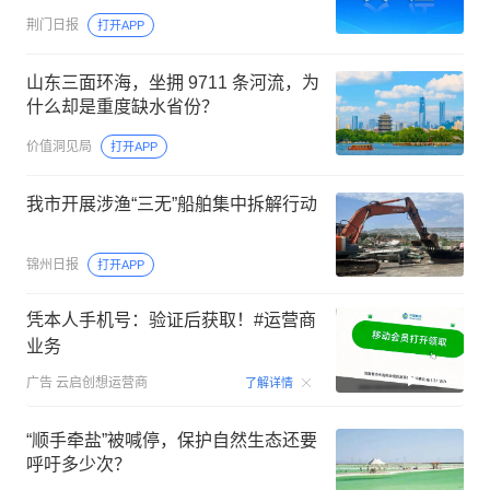
荆门日报
打开APP
山东三面环海，坐拥 9711 条河流，为
什么却是重度缺水省份？
价值洞见局
打开APP
我市开展涉渔“三无”船舶集中拆解行动
锦州日报
打开APP
凭本人手机号：验证后获取！#运营商
业务
00:15
广告
云启创想运营商
了解详情
“顺手牵盐”被喊停，保护自然生态还要
呼吁多少次？