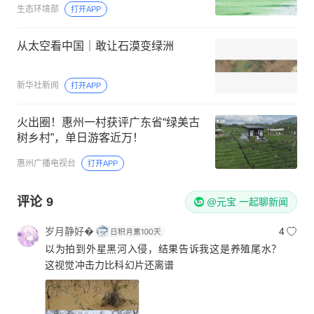
生态环境部
打开APP
从太空看中国｜敢让石漠变绿洲
新华社新闻
打开APP
火出圈！惠州一村获评广东省“绿美古
树乡村”，单日游客近万！
惠州广播电视台
打开APP
评论
9
@元宝 一起聊新闻
岁月静好�
4
以为拍到外星黑河入侵，结果告诉我这是养殖尾水？
这视觉冲击力比科幻片还离谱