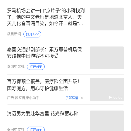
罗马机场会讲一口“京片子”的小哥找到
了，他的中文老师是地道北京人，天
天儿化音耳濡目染，如今开口就是“好
嘞”“倍儿棒”
极目新闻
打开APP
泰国交通部副部长：素万那普机场保
安歧视中国游客不可接受
泰国中文社
打开APP
百万保额全覆盖，医疗险全面升级！
国寿魔方，用心守护健康生活！
00:06
广告
鼎立健康小助手
了解详情
清迈男为爱赴华富里 花光积蓄心碎
泰国中文社
打开APP