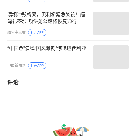
溃坝冲毁桥梁，贝利桥紧急架设！缅
甸礼密那-额岱羌公路将恢复通行
缅甸中文君
打开APP
“中国色”演绎“国风雅韵”惊艳巴西利亚
中国新闻网
打开APP
评论