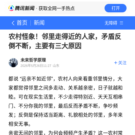
· 获取全网一手热点
打开
首页
新闻
无障碍
农村怪象！邻里走得近的人家，矛盾反
倒不断，主要有三大原因
未来哲学原理
关注
2026年5月26日11:27
山东
都说 “远亲不如近邻”，农村人向来看重邻里情分，大
家都觉得邻里之间多走动、关系越亲密，日子就越和
睦。可在现实生活里，不少走得特别近、天天互相串
门、不分你我的邻里，最后反而矛盾不断，争吵频
发；反倒是保持适当距离、礼貌相处的邻里，多年来
相安无事。
亲密无间的邻里，为何会频频产生矛盾？这一农村常