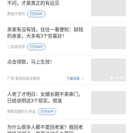
不问，才是真正的有远见
黄昏疗愈所
打开APP
亲家有没有钱，往往一看便知：缺钱
的亲家，大多有3个穷喜好！
二百吴同学
打开APP
点击领取，马上生效！
00:09
广告
易泽科技运营商
了解详情
人老了才明白：女婿长期不来串门，
已经说明这3个现实，很准
我和回避的小幸运
打开APP
为什么很多人都不爱回老家？我回老