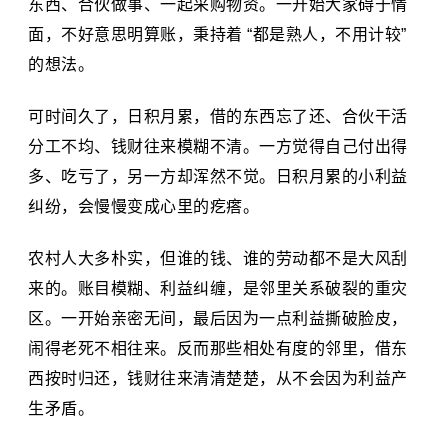
东西、合伙做事、一起采购物资。一开始大家碍于情
面，不好意思明算账，秉持着 “都是熟人，不用计较”
的想法。
可时间久了，日积月累，借的东西忘了还、合伙干活
分工不均、钱财往来模糊不清。一方觉得自己付出得
多、吃亏了，另一方却浑然不觉。日积月累的小利益
纠纷，会慢慢变成心里的疙瘩。
农村人大多朴实，但谁的钱、谁的劳动都不是大风刮
来的。账目模糊、利益纠缠，是邻里关系破裂的重灾
区。一开始亲密无间，最后因为一点利益撕破脸皮，
闹得老死不相往来。反而那些相处有度的邻里，借东
西按时归还，钱财往来清清楚楚，从不会因为利益产
生矛盾。