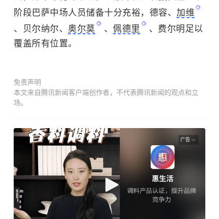
阶段巴萨中场人员储备十分充裕，德容、
加维
、贝尔纳尔、
奥尔莫
、
佩德里
、费尔明足以
覆盖所有位置。
免责声明
本文来自腾讯新闻客户端创作者，不代表腾讯新闻的观点和立
场。
广告