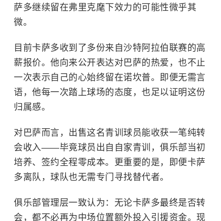
萨多继续留在弗里克麾下效力的可能性微乎其
微。
目前卡萨多收到了多份来自沙特阿拉伯联赛的高
薪报价。他向来公开表达对巴萨的热爱，也不止
一次表示自己的心始终留在
诺坎普
。即便无需言
语，他每一次踏上球场的态度，也足以证明这份
归属感。
对巴萨而言，出售这名青训球员能收获一笔纯转
会收入——毕竟球员出自自家青训，俱乐部当初
培养、签约全程零成本。更重要的是，即便卡萨
多离队，球队也无需专门寻找替代者。
俱乐部管理层一致认为：无论卡萨多最终是否转
会，都不必再为中场位置额外投入引援资金。现