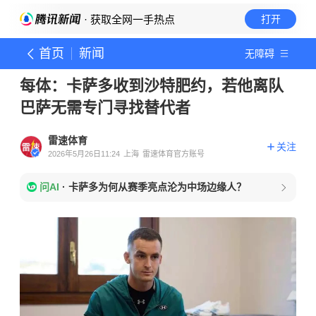
· 获取全网一手热点
打开
首页
新闻
无障碍
每体：卡萨多收到沙特肥约，若他离队
巴萨无需专门寻找替代者
雷速体育
关注
2026年5月26日11:24
上海
雷速体育官方账号
问AI
·
卡萨多为何从赛季亮点沦为中场边缘人？