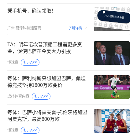
凭手机号，确认领取！
00:15
广告
易泽科技运营商
了解详情
TA：明年诺坎普顶棚工程需更多资
金，促使巴萨在今夏大力引援
懂球帝
打开APP
每体：萨利纳斯只想加盟巴萨，桑坦
德竞技坚持1600万欧要价
虎扑体育内容
打开APP
每体：巴萨小将霍夫雷-托伦茨将加盟
阿贾克斯，最高600万欧
懂球帝
打开APP