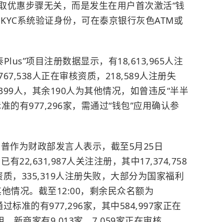
取优惠步骤无关，而是发生在用户首次激活“钱
-KYC系统验证身份，可在泰京银行灰色ATM或
Plus”项目注册数据显示，有18,613,965人注
,767,538人正在审核资质，218,589人注册失
399人，其余190人为其他情况，如曾违反“半半
的有977,296家，需通过“钱包”应用确认参
那普作为财政部发言人表示，
截至5月25日
有22,631,987人关注注册，其中17,374,758
核资质，335,319人注册失败，大部分为国家福利
为其他情况。截至12:00，剩余民众名额为
过标准的有977,296家，其中584,997家正在
。新商家有9,013家，7,059家正在审核，