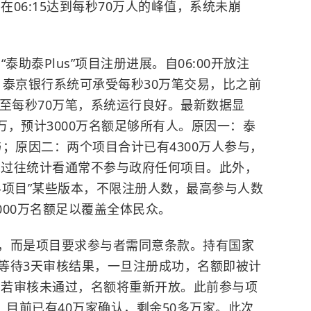
在06:15达到每秒70万人的峰值，系统未崩
。
助泰Plus”项目注册进展。自06:00开放注
万，泰京银行系统可承受每秒30万笔交易，比之前
至每秒70万笔，系统运行良好。最新数据显
0万，预计3000万名额足够所有人。
原因一：泰
与；原因二：两个项目合计已有4300万人参与，
人从过往统计看通常不参与政府任何项目。此外，
半项目”某些版本，不限注册人数，最高参与人数
000万名额足以覆盖全体民众。
，而是项目要求参与者需同意条款。持有国家
等待3天审核结果，一旦注册成功，名额即被计
额。若审核未通过，名额将重新开放。此前参与项
，目前已有40万家确认，剩余50多万家。此次