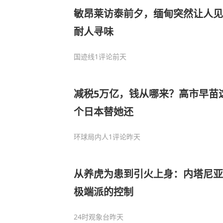
敏昂莱访泰前夕，缅甸突然让人见
耐人寻味
国迹线
1评论
前天
减税5万亿，钱从哪来？高市早苗
个日本替她还
环球局内人
1评论
昨天
从养虎为患到引火上身：内塔尼亚
极端派的控制
24时观象台
昨天