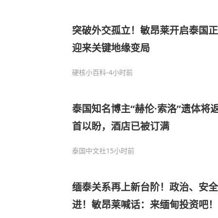
突破外交孤立！敏昂莱开启泰国正
迎来关键地缘变局
硬核小百科
-4小时前
泰国知名博主“赫伦·索洛”遗体将
首以盼，酒店已被订满
泰国中文社
15小时前
缅泰关系再上新台阶！政治、安全
进！敏昂莱喊话：来缅甸投资吧！