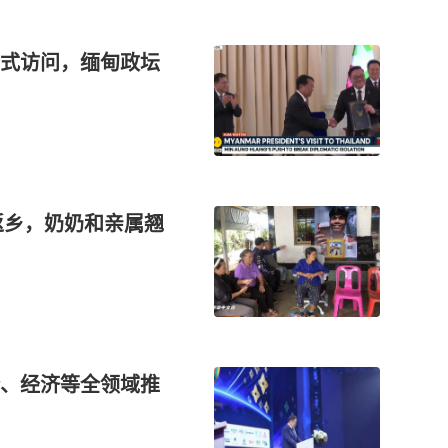
式访问，缅甸政坛
返乡，奶奶和亲属翘
、经济等全领域推