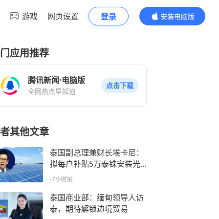
游戏
网页设置
登录
安装电脑版
内容更精彩
门应用推荐
腾讯新闻·电脑版
点击下载
全网热点早知道
者其他文章
泰国副总理兼财长埃卡尼：
拟每户补贴5万泰铢安装光
伏，助百万家庭降电费
-7小时前
泰国商业部：缅甸领导人访
泰，期待解锁边境贸易