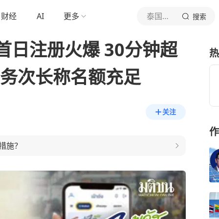
财经
AI
更多
泰国中文社
搜索
”首日注册火爆 30分钟超
热
常务次长称名额充足
关注
作
措施？