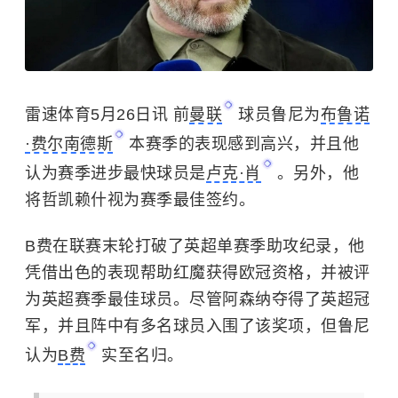
雷速体育5月26日讯 前
曼联
球员鲁尼为
布鲁诺
·费尔南德斯
本赛季的表现感到高兴，并且他
认为赛季进步最快球员是
卢克·肖
。另外，他
将哲凯赖什视为赛季最佳签约。
B费在联赛末轮打破了英超单赛季助攻纪录，他
凭借出色的表现帮助红魔获得欧冠资格，并被评
为英超赛季最佳球员。尽管阿森纳夺得了英超冠
军，并且阵中有多名球员入围了该奖项，但鲁尼
认为
B费
实至名归。