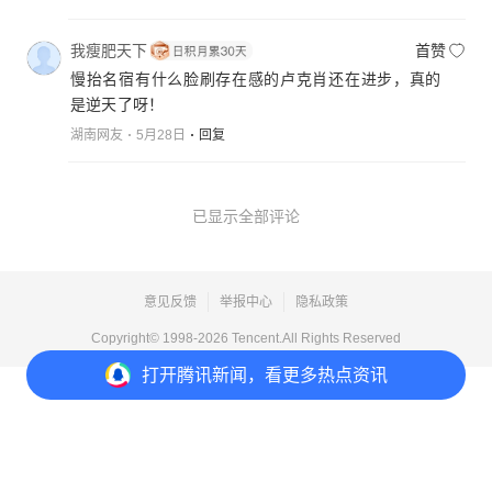
我瘦肥天下
首赞
慢抬名宿有什么脸刷存在感的卢克肖还在进步，真的
是逆天了呀！
湖南网友
5月28日
回复
已显示全部评论
意见反馈
举报中心
隐私政策
Copyright© 1998-
2026
Tencent.All Rights Reserved
打开
腾讯新闻，看更多热点资讯