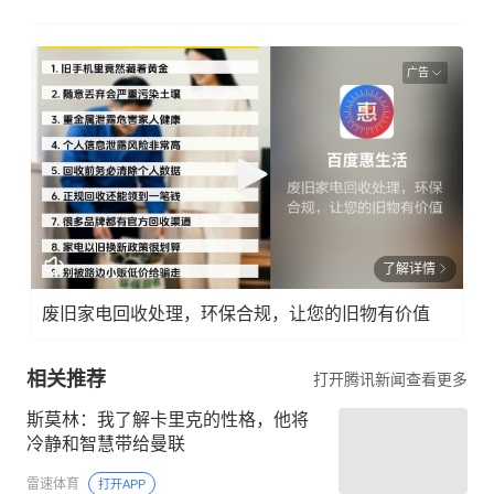
广告
了解详情
废旧家电回收处理，环保合规，让您的旧物有价值
相关推荐
打开腾讯新闻查看更多
斯莫林：我了解卡里克的性格，他将
冷静和智慧带给曼联
雷速体育
打开APP