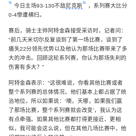
今日主场93-130不敌
尼克斯
，系列赛大比分
0-4惨遭横扫。
赛后，骑士主帅阿特金森接受采访时，记者问：
“前几天米切尔反复谈到了第一场比赛，谈到了
痛失22分领先优势以及他认为那场比赛带来了多
大的冲击。回顾这轮系列赛，你认为那场失利的
伤害有多大？”
阿特金森表示：“这很难说，你看其他比赛或者
整个系列赛的总体情况，他们基本上都占据了统
治地位。所以如果说：‘噢，天哪，如果我们赢
了那场比赛，整个系列赛就会改变’，我认为这
有点牵强。如果其他比赛都打得更接近、更相
似，我可能会这么说，但在其他几场比赛中，他