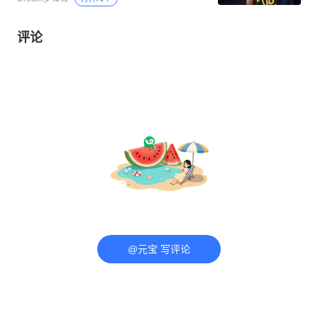
评论
@元宝 写评论