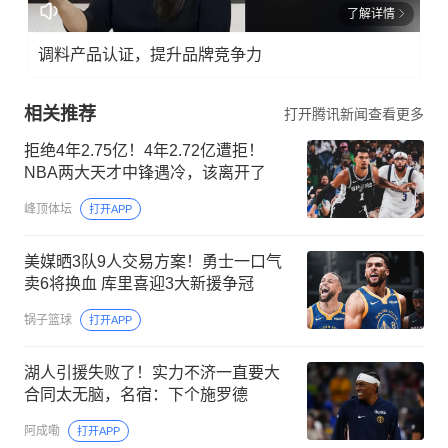
了解详情
调料产品认证，提升品牌竞争力
相关推荐
打开腾讯新闻查看更多
拒绝4年2.75亿！4年2.72亿遭拒！
NBA两大天才中锋遇冷，该离开了
峰顶体坛
打开APP
美媒晒3队9人交易方案！勇士一口气
卖6将换血 库里喜迎3大新援争冠
锅子篮球
打开APP
湖人引援失败了！实力不济一直要大
合同太无脑，名宿：下个施罗德
阿成嘞
打开APP