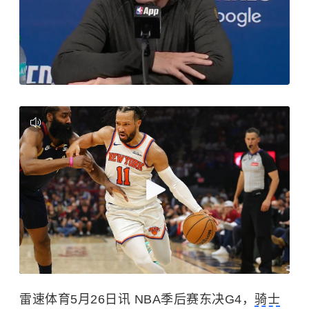
雷速体育5月26日讯 NBA季后赛东决G4，
骑士