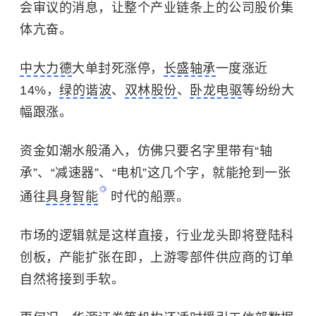
会审议的消息，让整个产业链条上的公司股价集
体亢奋。
中大力德
大单封死涨停，
长盛轴承
一度涨近
14%，
绿的谐波
、
双林股份
、
卧龙电驱
等纷纷大
幅跟涨。
资金如潮水般涌入，仿佛只要名字里带有“轴
承”、“减速器”、“电机”这几个字，就能抢到一张
通往
具身智能
时代的船票。
市场的逻辑就是这样直接，行业龙头即将登陆科
创板，产能扩张在即，上游零部件供应商的订单
自然将接到手软。