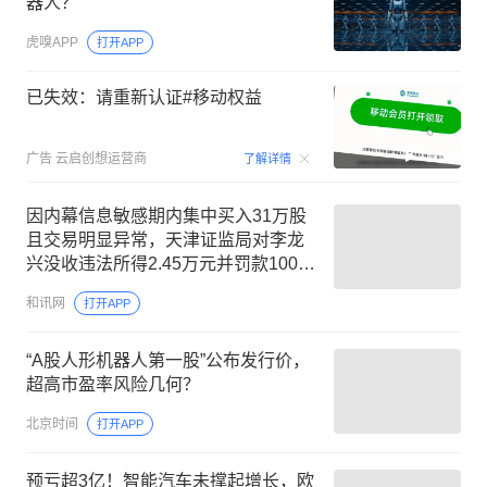
器人？
虎嗅APP
打开APP
已失效：请重新认证#移动权益
00:15
广告
云启创想运营商
了解详情
因内幕信息敏感期内集中买入31万股
且交易明显异常，天津证监局对李龙
兴没收违法所得2.45万元并罚款100万
元
和讯网
打开APP
“A股人形机器人第一股”公布发行价，
超高市盈率风险几何？
北京时间
打开APP
预亏超3亿！智能汽车未撑起增长，欧