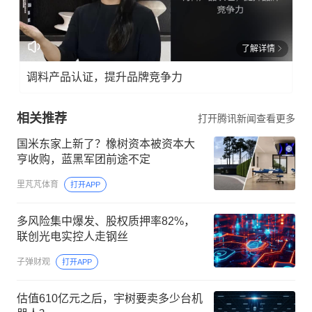
了解详情
调料产品认证，提升品牌竞争力
相关推荐
打开腾讯新闻查看更多
国米东家上新了？橡树资本被资本大
亨收购，蓝黑军团前途不定
里芃芃体育
打开APP
多风险集中爆发、股权质押率82%，
联创光电实控人走钢丝
子弹财观
打开APP
估值610亿元之后，宇树要卖多少台机