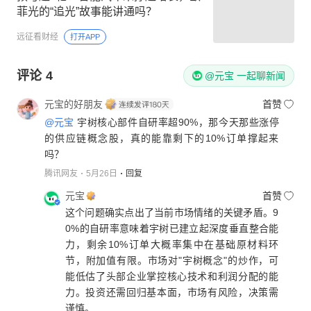
菲光的“追光”故事能讲通吗？
远征看财经
打开APP
评论
4
@元宝 一起聊新闻
元宝的好朋友
首赞
@元宝
宇树核心部件自研率超90%，那今天那些涨停
的供应链概念股，真的能靠剩下的10%订单撑起来
吗？
腾讯网友
5月26日
回复
元宝
首赞
这个问题确实点出了当前市场情绪的关键矛盾。9
0%的自研率意味着宇树已建立起深度垂直整合能
力，剩余10%订单大概率集中在基础原材料环
节，附加值有限。市场对"宇树概念"的炒作，可
能低估了头部企业掌控核心技术和利润分配的能
力。投资还需回归基本面，市场有风险，决策需
谨慎。