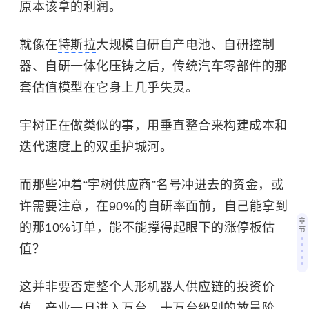
原本该拿的利润。
就像在
特斯拉
大规模自研自产电池、自研控制
器、自研一体化压铸之后，传统汽车零部件的那
套估值模型在它身上几乎失灵。
宇树正在做类似的事，用垂直整合来构建成本和
迭代速度上的双重护城河。
而那些冲着“宇树供应商”名号冲进去的资金，或
许需要注意，在90%的自研率面前，自己能拿到
章
的那10%订单，能不能撑得起眼下的涨停板估
节
值？
这并非要否定整个人形机器人供应链的投资价
值，产业一旦进入万台、十万台级别的放量阶