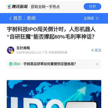
· 获取全网一手热点
打开
首页
新闻
无障碍
宇树科技IPO闯关倒计时，人形机器人
“自研狂魔”能否撑起60%毛利率神话？
东针商略
关注
2026年5月26日11:23
广东
科技领域创作者
问AI
·
宇树高自研率如何重塑供应链格局？