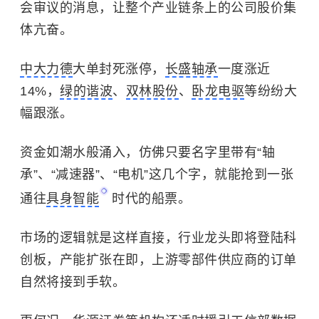
会审议的消息，让整个产业链条上的公司股价集
体亢奋。
中大力德
大单封死涨停，
长盛轴承
一度涨近
14%，
绿的谐波
、
双林股份
、
卧龙电驱
等纷纷大
幅跟涨。
资金如潮水般涌入，仿佛只要名字里带有“轴
承”、“减速器”、“电机”这几个字，就能抢到一张
通往
具身智能
时代的船票。
市场的逻辑就是这样直接，行业龙头即将登陆科
创板，产能扩张在即，上游零部件供应商的订单
自然将接到手软。