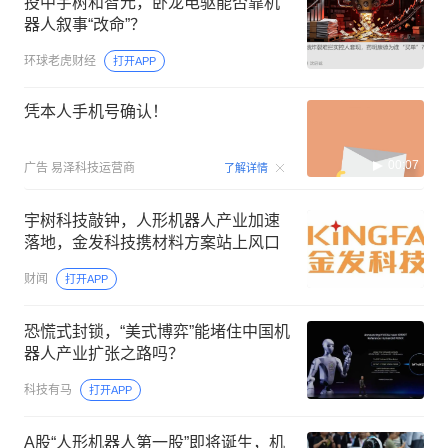
投中宇树和智元，卧龙电驱能否靠机
器人叙事“改命”？
环球老虎财经
打开APP
凭本人手机号确认！
00:07
广告
易泽科技运营商
了解详情
宇树科技敲钟，人形机器人产业加速
落地，金发科技携材料方案站上风口
财闻
打开APP
恐慌式封锁，“美式博弈”能堵住中国机
器人产业扩张之路吗？
科技有马
打开APP
A股“人形机器人第一股”即将诞生，机