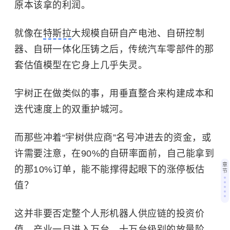
原本该拿的利润。
就像在
特斯拉
大规模自研自产电池、自研控制
器、自研一体化压铸之后，传统汽车零部件的那
套估值模型在它身上几乎失灵。
宇树正在做类似的事，用垂直整合来构建成本和
迭代速度上的双重护城河。
而那些冲着“宇树供应商”名号冲进去的资金，或
许需要注意，在90%的自研率面前，自己能拿到
章
的那10%订单，能不能撑得起眼下的涨停板估
节
值？
这并非要否定整个人形机器人供应链的投资价
值，产业一旦进入万台、十万台级别的放量阶