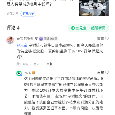
器人有望成为8月主线吗？
证券之星
打开APP
评论
4
@元宝 一起聊新闻
元宝的好朋友
首赞
@元宝
宇树核心部件自研率超90%，那今天那些涨停
的供应链概念股，真的能靠剩下的10%订单撑起来
吗？
腾讯网友
5月26日
回复
元宝
首赞
这个问题确实点出了当前市场情绪的关键矛盾。9
0%的自研率意味着宇树已建立起深度垂直整合能
力，剩余10%订单大概率集中在基础原材料环
节，附加值有限。市场对"宇树概念"的炒作，可
能低估了头部企业掌控核心技术和利润分配的能
力。投资还需回归基本面，市场有风险，决策需
谨慎。