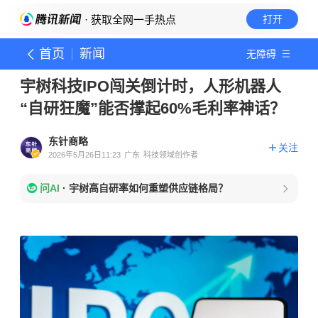
· 获取全网一手热点
打开
首页
新闻
无障碍
宇树科技IPO闯关倒计时，人形机器人
“自研狂魔”能否撑起60%毛利率神话？
东针商略
关注
2026年5月26日11:23
广东
科技领域创作者
问AI
·
宇树高自研率如何重塑供应链格局？