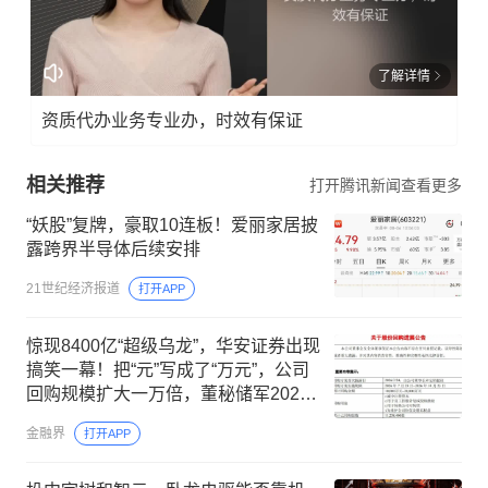
了解详情
资质代办业务专业办，时效有保证
相关推荐
打开腾讯新闻查看更多
“妖股”复牌，豪取10连板！爱丽家居披
露跨界半导体后续安排
21世纪经济报道
打开APP
惊现8400亿“超级乌龙”，华安证券出现
搞笑一幕！把“元”写成了“万元”，公司
回购规模扩大一万倍，董秘储军2023
年走马上任，去年薪酬47.01万元
金融界
打开APP