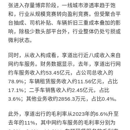
张进入存量博弈阶段，一线城市渗透率趋于饱
和，行业从规模竞赛转向盈利竞赛。但受聚合平
台抽成、司机补贴、车辆折旧三重成本叠加的影
响，除极少数头部平台外，行业整体仍处亏损或
微利状态。
同时，从收入构成看，享道出行近八成收入来自
网约车服务。财务数据显示，去年，享道出行网
约车服务收入约53.45亿元，占公司总收入的
78.9%；车辆租赁服务收入约11.56亿元，占比
17.1%；二手车销售收入约2.45亿元，占比
3.6%；其他业务收约2856.3万元，占比0.4%。
此外，享道出行的毛利率从2023年的6.6%升至
去年的11%，其中网约车服务的毛利率分别为