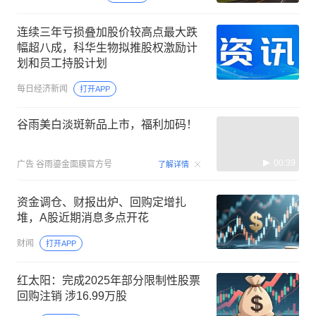
连续三年亏损叠加股价较高点最大跌
幅超八成，科华生物拟推股权激励计
划和员工持股计划
每日经济新闻
打开APP
谷雨美白淡斑新品上市，福利加码！
00:39
广告
谷雨鎏金面膜官方号
了解详情
资金调仓、财报出炉、回购定增扎
堆，A股近期消息多点开花
财闻
打开APP
红太阳：完成2025年部分限制性股票
回购注销 涉16.99万股