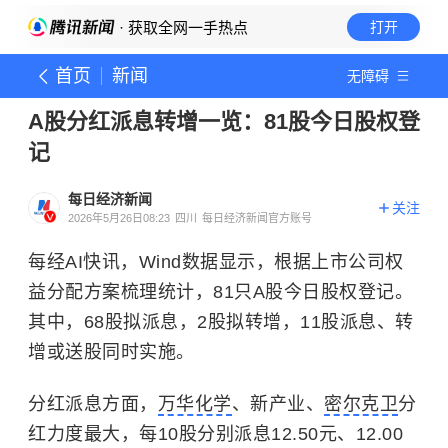
· 获取全网一手热点
打开
首页
新闻
无障碍
A股分红派息转增一览：81股今日股权登
记
每日经济新闻
关注
2026年5月26日08:23
四川
每日经济新闻官方账号
每经AI快讯，Wind数据显示，根据上市公司权
益分配方案梳理统计，81只A股今日股权登记。
其中，68股拟派息，2股拟转增，11股派息、转
增或送股同时实施。
分红派息方面，
万华化学
、新产业、
密尔克卫
分
红力度最大，每10股分别派息12.50元、12.00